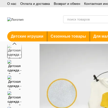
О нас
Оплата и доставка
Возврат и обмен
Контактная и
Перейти к основному контенту
Блог
Акции
Детские игрушки
Сезонные товары
Для ма