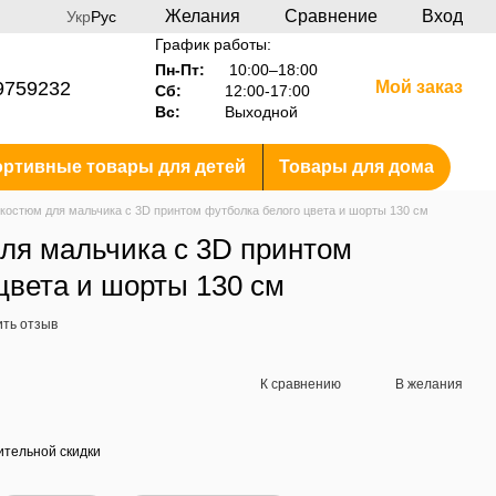
Желания
Сравнение
Вход
Укр
Рус
График работы:
Пн-Пт:
10:00–18:00
9759232
Мой заказ
Сб:
12:00-17:00
Вс:
Выходной
ртивные товары для детей
Товары для дома
 костюм для мальчика с 3D принтом футболка белого цвета и шорты 130 см
ля мальчика с 3D принтом
цвета и шорты 130 см
ить отзыв
К сравнению
В желания
тельной скидки