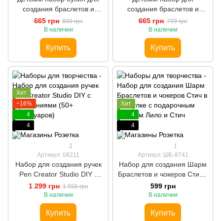
создания браслетов и
создания браслетов и
чокеров Куроми в шкатулке
чокеров Куроми в шкатулке
665 грн
665 грн
890 грн
799 грн
в подарочном пакете
в подарочном пакете
В наличии
В наличии
Куроми
Куроми
Купить
Купить
Хит
−16%
Хит
4
4
4
4
2
1
Артикул: 08211
Артикул: ШБ-8741
Набор для создания ручек
Набор для создания Шарм
Pen Creator Studio DIY с
Браслетов и чокеров Стич в
украшениями (50+
шкатулке с подарочным
1 299 грн
599 грн
1 555 грн
аксессуаров)
пакетом Лило и Стич
В наличии
В наличии
Купить
Купить