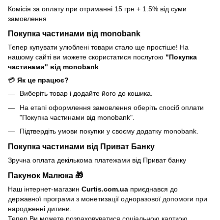
Комісія за оплату при отриманні 15 грн + 1.5% від суми
замовлення
Покупка частинами від monobank
Тепер купувати улюблені товари стало ще простіше! На
нашому сайті ви можете скористатися послугою
"Покупка
частинами" від monobank
.
💳
Як це працює?
Виберіть товар і додайте його до кошика.
На етапі оформлення замовлення оберіть спосіб оплати
"Покупка частинами від monobank".
Підтвердіть умови покупки у своєму додатку monobank.
Покупка частинами від Приват Банку
Зручна оплата декількома платежами від Приват банку
Пакунок Малюка 🎁
Наш інтернет-магазин
Curtis.com.ua
приєднався до
державної програми з монетизації одноразової допомоги при
народженні дитини.
Тепер Ви можете розраховуватися соціальною карткою