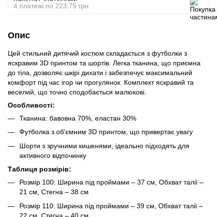
4 платежі по 223.75 грн
Опис
Цей стильний дитячий костюм складається з футболки з
яскравим 3D принтом та шортів. Легка тканина, що приємна
до тіла, дозволяє шкірі дихати і забезпечує максимальний
комфорт під час ігор чи прогулянок. Комплект яскравий та
веселий, що точно сподобається малюкові.
Особливості:
Тканина: бавовна 70%, еластан 30%
Футболка з об'ємним 3D принтом, що привертає увагу
Шорти з зручними кишенями, ідеально підходять для
активного відпочинку
Таблиця розмірів:
Розмір 100: Ширина під проймами – 37 см, Обхват талії –
21 см, Стегна – 38 см
Розмір 110: Ширина під проймами – 39 см, Обхват талії –
22 см, Стегна – 40 см