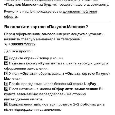
«Пакунок Малюка»
за будь-які товари з нашого асортименту.
Купуючи у нас, Ви погоджуєтесь із
договором публічної
оферти
.
Як оплатити картою «Пакунок Малюка»?
Перед оформленням замовлення рекомендуємо уточнити
наявність товару у менеджера за телефоном:
📞
+380989759232
Далі все просто:
1️⃣ Додайте обраний товар у кошик.
2️⃣ Натисніть кнопку
«Купити»
та заповніть необхідні дані для
оформлення замовлення.
3️⃣ У полі
«Оплата»
оберіть варіант
«Оплата картою Пакунок
Малюка»
.
4️⃣ Платіж проводиться через безпечний сервіс
LiqPay
.
5️⃣ Після натискання кнопки
«Оформити замовлення»
Ви
будете автоматично переадресовані на сторінку
підтвердження оплати.
6️⃣ Відправлення здійснюється протягом
1–2 робочих днів
після підтвердження замовлення.