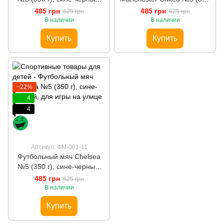
для игры на улице
г), желто-черный, для игры
485 грн
485 грн
625 грн
625 грн
на улице
В наличии
В наличии
Купить
Купить
−22%
4
4
Артикул: ФМ-001-11
Футбольный мяч Chelsea
№5 (350 г), сине-черный,
для игры на улице
485 грн
625 грн
В наличии
Купить