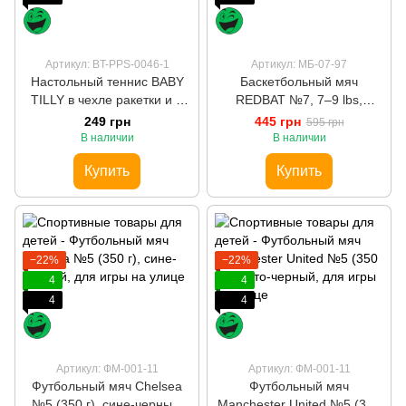
Артикул: BT-PPS-0046-1
Артикул: МБ-07-97
Настольный теннис BABY
Баскетбольный мяч
TILLY в чехле ракетки и 2
REDBAT №7, 7–9 lbs,
мяча
оранжевый (GL-87) для
249 грн
445 грн
595 грн
зала и улицы
В наличии
В наличии
Купить
Купить
−22%
−22%
4
4
4
4
Артикул: ФМ-001-11
Артикул: ФМ-001-11
Футбольный мяч Chelsea
Футбольный мяч
№5 (350 г), сине-черный,
Manchester United №5 (350