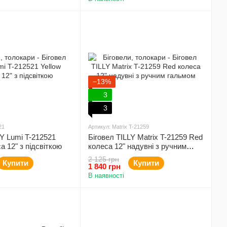
−13%
3
3
21
Артикул: Matrix T-21259
LY Lumi T-212521
Біговел TILLY Matrix T-21259 Red
а 12" з підсвіткою
колеса 12" надувні з ручним
гальмом
2 125 грн
Купити
Купити
1 840 грн
В наявності