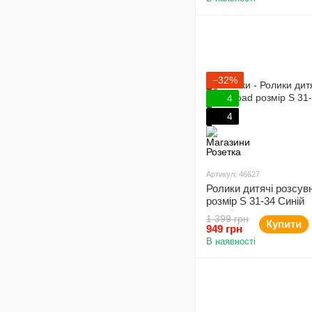
−32%
4
4
Артикул: 46627
Ролики дитячі розсув
розмір S 31-34 Cиній
1 399 грн
Купити
949 грн
В наявності