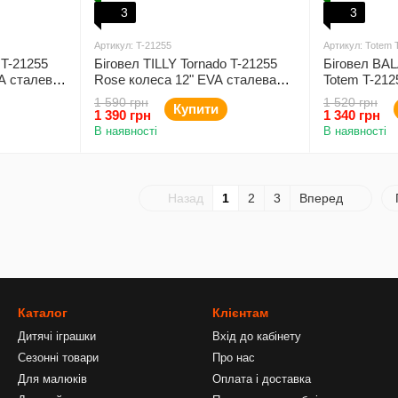
3
3
Артикул: T-21255
Артикул: Totem 
 T-21255
Біговел TILLY Tornado T-21255
Біговел BA
A сталева
Rose колеса 12" EVA сталева
Totem T-212
рама
EVA сталев
1 590 грн
1 520 грн
Купити
1 390 грн
1 340 грн
В наявності
В наявності
Назад
1
2
3
Вперед
Каталог
Клієнтам
Дитячі іграшки
Вхід до кабінету
Сезонні товари
Про нас
Для малюків
Оплата і доставка