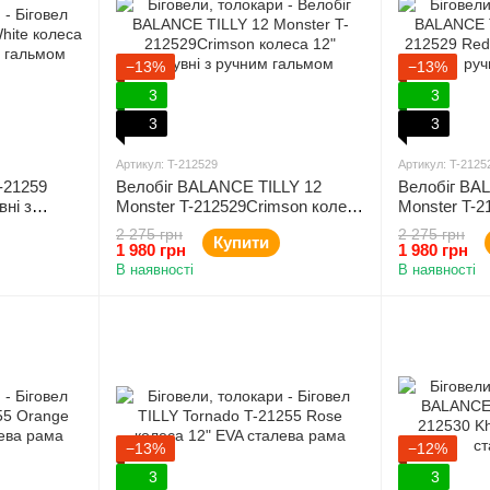
−13%
−13%
3
3
3
3
Артикул: T-212529
Артикул: T-2125
T-21259
Велобіг BALANCE TILLY 12
Велобіг BA
вні з
Monster T-212529Crimson колеса
Monster T-2
12" надувні з ручним гальмом
надувні з р
2 275 грн
2 275 грн
Купити
1 980 грн
1 980 грн
В наявності
В наявності
−13%
−12%
3
3