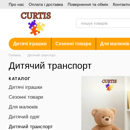
Про нас
Оплата і доставка
Повернення та обмін
Контактн
Перейти до основного контенту
Акції
Дитячі іграшки
Сезонні товари
Для малюків
Головна
Дитячий транспорт
Дитячий транспорт
КАТАЛОГ
Дитячі іграшки
Сезонні товари
Для малюків
Дитячий одяг
Дитячий транспорт