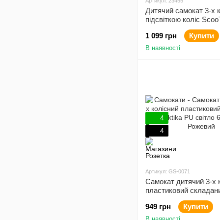
Артикул: 23455
Дитячий самокат 3-х к
підсвіткою коліс Scoo
1 099 грн
Купити
В наявності
4
4
Артикул: GS-0071
Самокат дитячий 3-х 
пластиковий складан
Galaktika PU світло 6
949 грн
Купити
Рожевий
В наявності