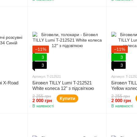
−11%
−11%
3
3
3
3
Артикул: T-212521
Артикул: T-2125
ні X-Road
Біговел TILLY Lumi T-212521
Біговел TIL
White колеса 12" з підсвіткою
Yellow колес
2 255 грн
2 255 грн
Купити
2 000 грн
2 000 грн
В наявності
В наявності