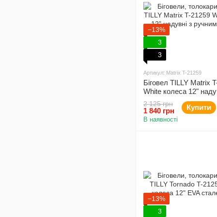
−13%
3
3
Артикул: Matrix T-21259
Біговел TILLY Matrix 
White колеса 12" наду
ручним гальмом
2 125 грн
Купити
1 840 грн
В наявності
−13%
3