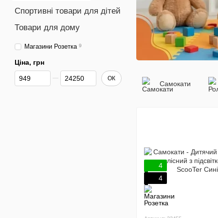
Спортивні товари для дітей
Товари для дому
Магазини Розетка
9
Ціна, грн
Від Ціна, грн
До Ціна, грн
ОК
Самокати
4
4