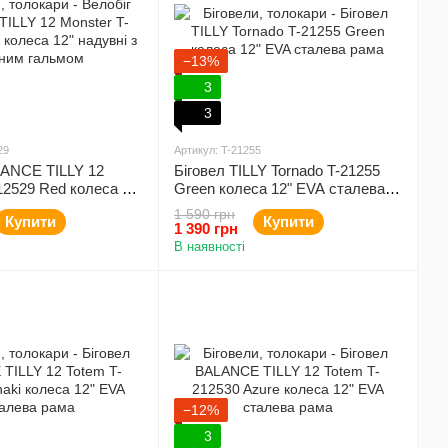
−13%
3
3
29
Артикул: T-21255
LANCE TILLY 12
Біговел TILLY Tornado T-21255
12529 Red колеса 12"
Green колеса 12" EVA сталева
учним гальмом
рама
1 590 грн
Купити
Купити
1 390 грн
В наявності
−12%
3