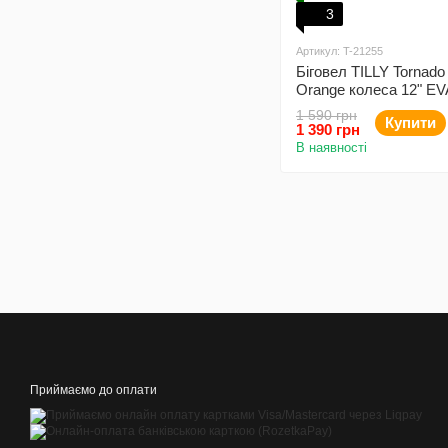
3
Артикул: T-21255
Біговел TILLY Tornado
Orange колеса 12" EV
рама
1 590 грн
Купити
1 390 грн
В наявності
Приймаємо до оплати