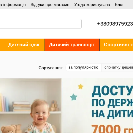
а інформація
Відгуки про магазин
Угода користувача
Блог
+38098975923
Дитячий одяг
Дитячий транспорт
Спортивні т
за популярністю
спочатку деше
Сортування: