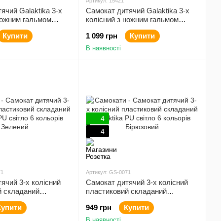
Артикул: 15421
ячий Galaktika 3-х
Самокат дитячий Galaktika 3-х
ножним гальмом
колісний з ножним гальмом
Рибки
Купити
1 099 грн
Купити
В наявності
4
4
71
Артикул: GS-0071
ячий 3-х колісний
Самокат дитячий 3-х колісний
й складаний
пластиковий складаний
 світло 6 кольорів
Galaktika PU світло 6 кольорів
Купити
949 грн
Купити
Бірюзовий
В наявності