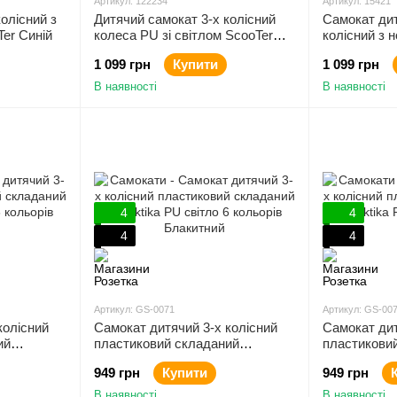
Артикул: 122234
Артикул: 15421
олісний з
Дитячий самокат 3-х колісний
Самокат дит
Ter Синій
колеса PU зі світлом ScooTer
колісний з 
Принт Графіті
Графіті
1 099 грн
Купити
1 099 грн
В наявності
В наявності
4
4
4
4
Артикул: GS-0071
Артикул: GS-00
колісний
Самокат дитячий 3-х колісний
Самокат дит
ий
пластиковий складаний
пластикови
 кольорів
Galaktika PU світло 6 кольорів
Galaktika PU
949 грн
Купити
949 грн
Блакитний
Зелений
В наявності
В наявності