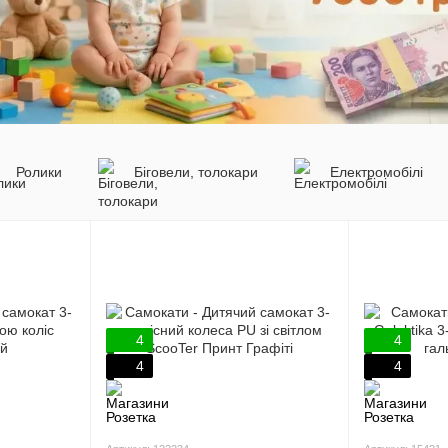
Ролики
Біговели, толокари
Електромобілі
4
4
4
4