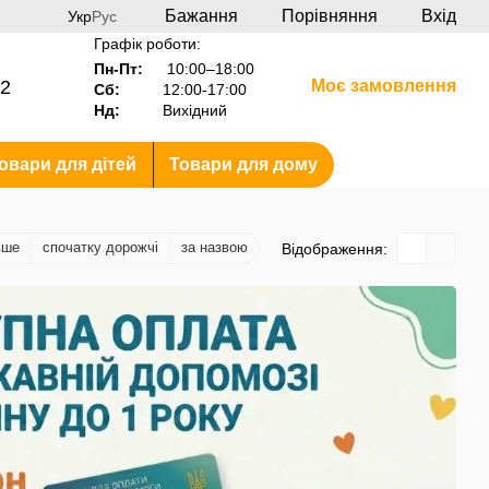
Бажання
Порівняння
Вхід
Укр
Рус
Графік роботи:
Пн-Пт:
10:00–18:00
2
Моє замовлення
Сб:
12:00-17:00
Нд:
Вихідний
овари для дітей
Товари для дому
вше
спочатку дорожчі
за назвою
Відображення: