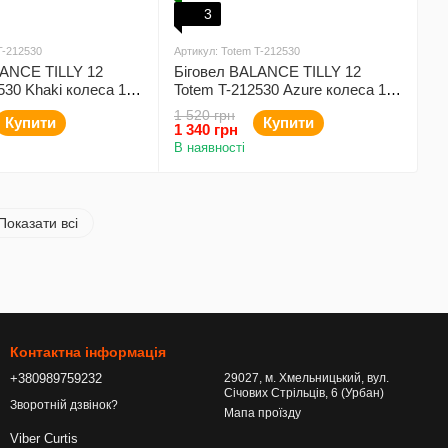
3
T-212530
Артикул: Totem T-212530
LANCE TILLY 12
Біговел BALANCE TILLY 12
530 Khaki колеса 12"
Totem T-212530 Azure колеса 12"
а рама
EVA сталева рама
1 520 грн
Купити
Купити
1 340 грн
В наявності
Показати всі
Контактна інформація
+380989759232
29027, м. Хмельницький, вул.
Січових Стрільців, 6 (Урбан)
Зворотній дзвінок?
Мапа проїзду
Viber Curtis