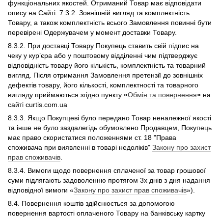
функціональних якостей. Отриманий Товар має відповідати
опису на Сайті. 7.3.2. Зовнішній вигляд та комплектність
Товару, а також комплектність всього Замовлення повинні бути
перевірені Одержувачем у момент доставки Товару.
8.3.2. При доставці Товару Покупець ставить свій підпис на
чеку у кур’єра або у поштовому відділенні чим підтверджує
відповідність товару його кількість, комплектність та товарний
вигляд. Після отримання Замовлення претензії до зовнішніх
дефектів товару, його кількості, комплектності та товарного
вигляду приймаються згідно пункту
«
Обмін та повернення
»
на
сайті curtis.com.ua
8.3.3. Якщо Покупцеві було передано Товар неналежної якості
та інше не було заздалегідь обумовлено Продавцем, Покупець
має право скористатися положеннями ст. 18 "Права
споживача при виявленні в товарі недоліків"
Закону про захист
прав споживачів
.
8.3.4. Вимоги щодо повернення сплаченої за товар грошової
суми підлягають задоволенню протягом 3х днів з дня надання
відповідної вимоги «
Закону про захист прав споживачів
»).
8.4. Повернення коштів здійснюється за допомогою
повернення вартості оплаченого Товару на банківську картку