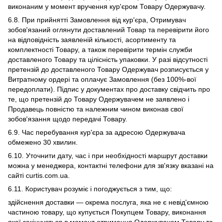
виконаним у момент вручення кур'єром Товару Одержувачу.
6.8. При прийнятті Замовлення від кур'єра, Отримувач
зобов'язаний оглянути доставлений Товар та перевірити його
на відповідність заявленій кількості, асортименту та
комплектності Товару, а також перевірити термін служби
доставленого Товару та цілісність упаковки. У разі відсутності
претензій до доставленого Товару Одержувач розписується у
Витратному ордері та оплачує Замовлення (без 100%-вої
передоплати). Підпис у документах про доставку свідчить про
те, що претензій до Товару Одержувачем не заявлено і
Продавець повністю та належним чином виконав свої
зобов'язання щодо передачі Товару.
6.9. Час перебування кур'єра за адресою Одержувача
обмежено 30 хвилин.
6.10. Уточнити дату, час і при необхідності маршрут доставки
можна у менеджера, контактні телефони для зв'язку вказані на
сайті curtis.com.ua.
6.11. Користувач розуміє і погоджується з тим, що:
здійснення доставки — окрема послуга, яка не є невід'ємною
частиною товару, що купується Покупцем Товару, виконання