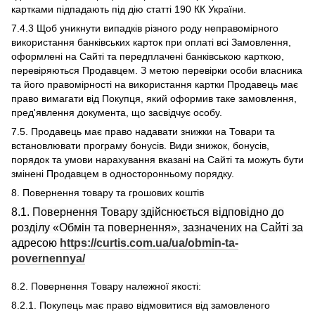
картками підпадають під дію статті 190 КК України.
7.4.3 Щоб уникнути випадків різного роду неправомірного
використання банківських карток при оплаті всі Замовлення,
оформлені на Сайті та передплачені банківською карткою,
перевіряються Продавцем. З метою перевірки особи власника
та його правомірності на використання картки Продавець має
право вимагати від Покупця, який оформив таке замовлення,
пред'явлення документа, що засвідчує особу.
7.5. Продавець має право надавати знижки на Товари та
встановлювати програму бонусів. Види знижок, бонусів,
порядок та умови нарахування вказані на Сайті та можуть бути
змінені Продавцем в односторонньому порядку.
8. Повернення товару та грошових коштів
8.1. Повернення Товару здійснюється відповідно до
розділу «Обмін та повернення», зазначених на Сайті за
адресою
https://curtis.com.ua/ua/obmin-ta-
povernennya/
8.2. Повернення Товару належної якості:
8.2.1. Покупець має право відмовитися від замовленого