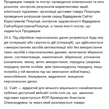
Продавцем товарів та послуг, проведення електронних та sms
розсилок, контролю результатів маркетингових акцій,
клієнтської підтримки, організації доставки товару Покупцям,
проведення розіграшів призів серед Відвідувачів Сайту/
Користувачів/ Покупців, контролю задоволеності Відвідувача
Сайту/Користувача/Покупця, а також якості послуг, що
надаються Продавцем.
10.4. Під обробкою персональних даних розуміється будь-яка
дія (операція) або сукупність дій (операцій), що здійснюються
з використанням засобів автоматизації або без використання
таких засобів з персональними даними, включаючи збирання,
запис, систематизацію, накопичення, зберігання, уточнення
(оновлення, зміна), витяг, використання, передачу (зокрема
передачу третім особам, крім транскордонну передачу, якщо
потреба у ній виникла під час виконання зобов'язань),
знеособлення, блокування, видалення, знищення
персональних даних.
11. Сайт — відкритий для вільного візуального ознайомлення
публічно доступний вебсайт curtis.com.ua, що законних
підставах користується ФОП Криворучко Анастасія
Олександрівна та через який реалізуються товари.