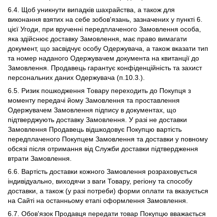
6.4. Щоб уникнути випадків шахрайства, а також для
виконання взятих на себе зобов'язань, зазначених у пункті 6.
цієї Угоди, при врученні передплаченого Замовлення особа,
яка здійснює доставку Замовлення, має право вимагати
документ, що засвідчує особу Одержувача, а також вказати тип
та номер наданого Одержувачем документа на квитанції до
Замовлення. Продавець гарантує конфіденційність та захист
персональних даних Одержувача (п.10.3.).
6.5. Ризик пошкодження Товару переходить до Покупця з
моменту передачі йому Замовлення та проставлення
Одержувачем Замовлення підпису в документах, що
підтверджують доставку Замовлення. У разі не доставки
Замовлення Продавець відшкодовує Покупцю вартість
передплаченого Покупцем Замовлення та доставки у повному
обсязі після отримання від Служби доставки підтвердження
втрати Замовлення.
6.6. Вартість доставки кожного Замовлення розраховується
індивідуально, виходячи з ваги Товару, регіону та способу
доставки, а також (у разі потреби) форми оплати та вказується
на Сайті на останньому етапі оформлення Замовлення.
6.7. Обов'язок Продавця передати товар Покупцю вважається