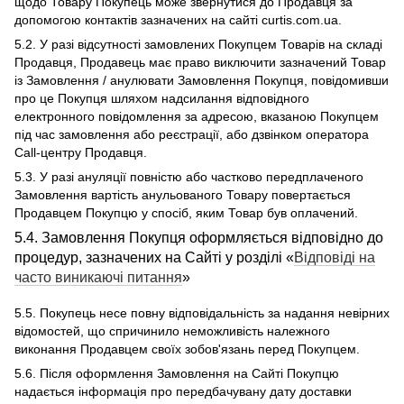
щодо Товару Покупець може звернутися до Продавця за
допомогою контактів зазначених на сайті curtis.com.ua.
5.2. У разі відсутності замовлених Покупцем Товарів на складі
Продавця, Продавець має право виключити зазначений Товар
із Замовлення / анулювати Замовлення Покупця, повідомивши
про це Покупця шляхом надсилання відповідного
електронного повідомлення за адресою, вказаною Покупцем
під час замовлення або реєстрації, або дзвінком оператора
Call-центру Продавця.
5.3. У разі ануляції повністю або частково передплаченого
Замовлення вартість анульованого Товару повертається
Продавцем Покупцю у спосіб, яким Товар був оплачений.
5.4. Замовлення Покупця оформляється відповідно до
процедур, зазначених на Сайті у розділі «
Відповіді на
часто виникаючі питання
»
5.5. Покупець несе повну відповідальність за надання невірних
відомостей, що спричинило неможливість належного
виконання Продавцем своїх зобов'язань перед Покупцем.
5.6. Після оформлення Замовлення на Сайті Покупцю
надається інформація про передбачувану дату доставки