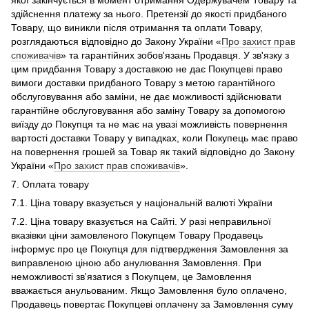
якої закінчується в момент отримання Одержувачем Товару та
здійснення платежу за нього. Претензії до якості придбаного
Товару, що виникли після отримання та оплати Товару,
розглядаються відповідно до Закону України «
Про захист прав
споживачів
» та гарантійних зобов'язань Продавця. У зв'язку з
цим придбання Товару з доставкою не дає Покупцеві право
вимоги доставки придбаного Товару з метою гарантійного
обслуговування або заміни, не дає можливості здійснювати
гарантійне обслуговування або заміну Товару за допомогою
виїзду до Покупця та не має на увазі можливість повернення
вартості доставки Товару у випадках, коли Покупець має право
на повернення грошей за Товар як такий відповідно до Закону
України «
Про захист прав споживачів
».
7. Оплата товару
7.1. Ціна товару вказується у національній валюті України
7.2. Ціна товару вказується на Сайті. У разі неправильної
вказівки ціни замовленого Покупцем Товару Продавець
інформує про це Покупця для підтвердження Замовлення за
виправленою ціною або анулювання Замовлення. При
неможливості зв'язатися з Покупцем, це Замовлення
вважається анульованим. Якщо Замовлення було оплачено,
Продавець повертає Покупцеві оплачену за Замовлення суму