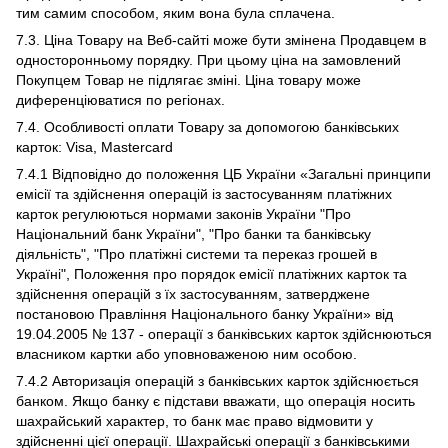
тим самим способом, яким вона була сплачена.
7.3. Ціна Товару на Веб-сайті може бути змінена Продавцем в
односторонньому порядку. При цьому ціна на замовлений
Покупцем Товар не підлягає зміні. Ціна товару може
диференціюватися по регіонах.
7.4. Особливості оплати Товару за допомогою банківських
карток: Visa, Mastercard
7.4.1 Відповідно до положення ЦБ України «Загальні принципи
емісії та здійснення операцій із застосуванням платіжних
карток регулюються нормами законів України "Про
Національний банк України", "Про банки та банківську
діяльність", "Про платіжні системи та переказ грошей в
Україні", Положення про порядок емісії платіжних карток та
здійснення операцій з їх застосуванням, затверджене
постановою Правління Національного банку України» від
19.04.2005 № 137 - операції з банківських карток здійснюються
власником картки або уповноваженою ним особою.
7.4.2 Авторизація операцій з банківських карток здійснюється
банком. Якщо банку є підстави вважати, що операція носить
шахрайський характер, то банк має право відмовити у
здійсненні цієї операції. Шахрайські операції з банківськими