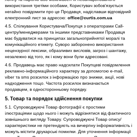
використання третіми особами, Користувач зобов'язується
негайно повідомити про це Продавця, надіславши відповідний
електронний лист за адресою:
office@
curtis.
com.
ua
4.5. Спілкування Користувача/Покупця з операторами Call-
центру/менеджерами та іншими представниками Продавця
має будуватися на принципах загальноприйнятої моралі та
комунікаційного етикету. Суворо заборонено використання
нецензурної лексики, образливих висловів, загроз і шантажу,
незалежно від того, як і кому вони були адресовані.
4.6. Продавець має право надсилати Покупцеві повідомлення
рекламно-інформаційного характеру за допомогою e-mail,
viber та sms розсилок з інформацією про знижки, акції, нові
надходження тощо. Частота розсилок визначається
продавцем, в односторонньому порядку.
5. Товар та порядок здійснення покупки
5.1. Супроводжуючі Товар фотографії є ​​простими
ілюстраціями щодо нього і можуть відрізнятися від фактичного
зовнішнього вигляду Товару. Супроводжуючі Товар опису/
характеристики не претендують на вичерпну інформативність і
можуть містити друкарські помилки. Для уточнення інформації