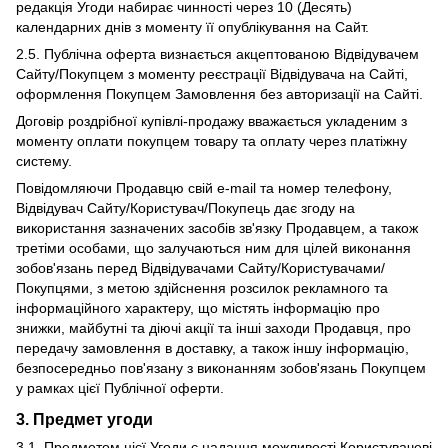
редакція Угоди набирає чинності через 10 (Десять)
календарних днів з моменту її опублікування на Сайт.
2.5. Публічна оферта визнається акцептованою Відвідувачем
Сайту/Покупцем з моменту реєстрації Відвідувача на Сайті,
оформлення Покупцем Замовлення без авторизації на Сайті.
Договір роздрібної купівлі-продажу вважається укладеним з
моменту оплати покупцем товару та оплату через платіжну
систему.
Повідомляючи Продавцю свій e-mail та номер телефону,
Відвідувач Сайту/Користувач/Покупець дає згоду на
використання зазначених засобів зв'язку Продавцем, а також
третіми особами, що залучаються ним для цілей виконання
зобов'язань перед Відвідувачами Сайту/Користувачами/
Покупцями, з метою здійснення розсилок рекламного та
інформаційного характеру, що містять інформацію про
знижки, майбутні та діючі акції та інші заходи Продавця, про
передачу замовлення в доставку, а також іншу інформацію,
безпосередньо пов'язану з виконанням зобов'язань Покупцем
у рамках цієї Публічної оферти.
3. Предмет угоди
3.1. Предметом цієї Угоди є надання можливості Користувачеві