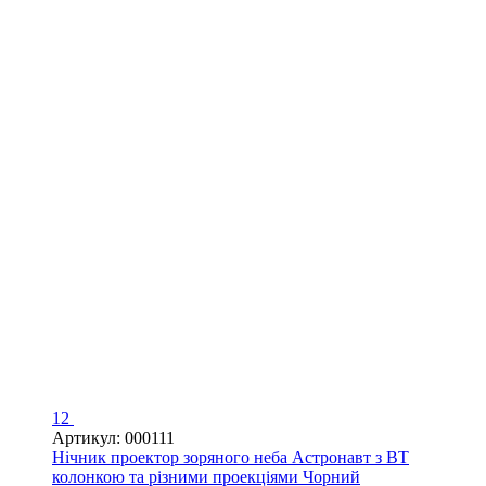
12
Артикул: 000111
Нічник проектор зоряного неба Астронавт з BT
колонкою та різними проекціями Чорний