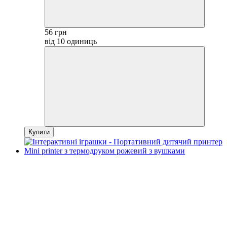
56 грн
від 10 одиниць
Купити
−53%
4
4