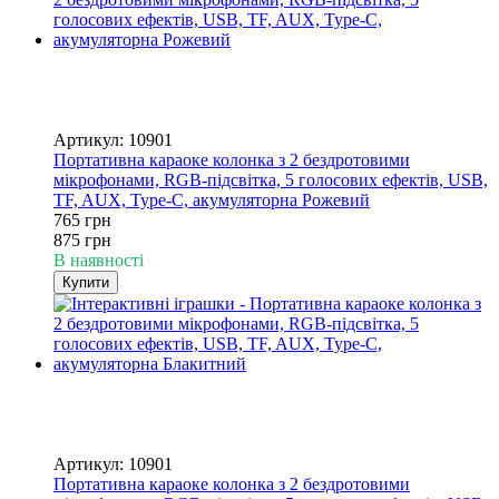
Хіт
−13%
4
4
Артикул: 10901
Портативна караоке колонка з 2 бездротовими
мікрофонами, RGB-підсвітка, 5 голосових ефектів, USB,
TF, AUX, Type-C, акумуляторна Рожевий
765 грн
875 грн
В наявності
Купити
Хіт
−13%
4
4
Артикул: 10901
Портативна караоке колонка з 2 бездротовими