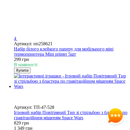
4
Артикул: пп258621
Набір білого клейкого паперу для мобільного міні
термопринтера Mini printer 5шт
299 грн
В наявності
Купити
−39%
4
4
Артикул: ТП-47-528
Ігровий набір Повітряний Тир зі стрільбою з бластера по
гравітаційним мішеням Space Wars
829 грн
1 349 грн