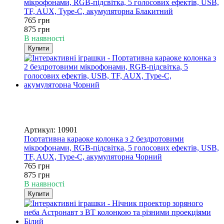
мікрофонами, RGB-підсвітка, 5 голосових ефектів, USB,
TF, AUX, Type-C, акумуляторна Блакитний
765 грн
875 грн
В наявності
Купити
Хіт
−13%
4
4
Артикул: 10901
Портативна караоке колонка з 2 бездротовими
мікрофонами, RGB-підсвітка, 5 голосових ефектів, USB,
TF, AUX, Type-C, акумуляторна Чорний
765 грн
875 грн
В наявності
Купити