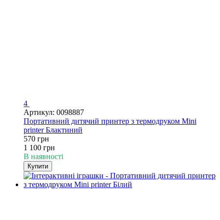
4
Артикул: 0098887
Портативний дитячий принтер з термодруком Mini
printer Блактиний
570 грн
1 100 грн
В наявності
Купити
−49%
4
4