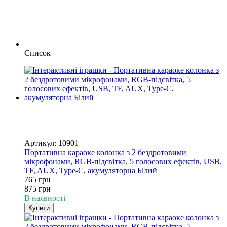
Список
Хіт
−13%
4
4
Артикул: 10901
Портативна караоке колонка з 2 бездротовими
мікрофонами, RGB-підсвітка, 5 голосових ефектів, USB,
TF, AUX, Type-C, акумуляторна Білий
765 грн
875 грн
В наявності
Купити