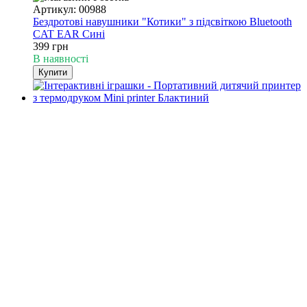
Артикул: 00988
Бездротові навушники "Котики" з підсвіткою Bluetooth
CAT EAR Сині
399 грн
В наявності
Купити
−48%
4
4