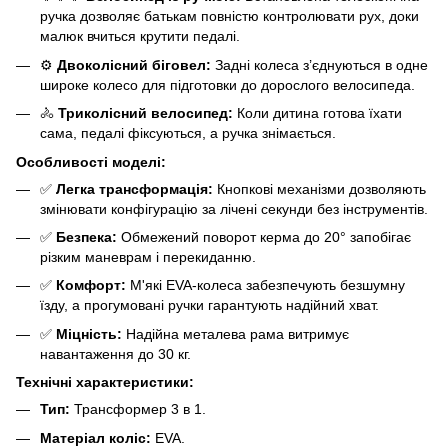
ручка дозволяє батькам повністю контролювати рух, доки
малюк вчиться крутити педалі.
⚙️
Двоколісний біговел:
Задні колеса з’єднуються в одне
широке колесо для підготовки до дорослого велосипеда.
🚴
Триколісний велосипед:
Коли дитина готова їхати
сама, педалі фіксуються, а ручка знімається.
Особливості моделі:
✅
Легка трансформація:
Кнопкові механізми дозволяють
змінювати конфігурацію за лічені секунди без інструментів.
✅
Безпека:
Обмежений поворот керма до 20° запобігає
різким маневрам і перекиданню.
✅
Комфорт:
М'які EVA-колеса забезпечують безшумну
їзду, а прогумовані ручки гарантують надійний хват.
✅
Міцність:
Надійна металева рама витримує
навантаження до 30 кг.
Технічні характеристики:
Тип:
Трансформер 3 в 1.
Матеріал коліс:
EVA.