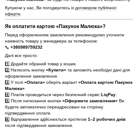
Купуючи у нас, Ви погоджуєтесь із
договором публічної
оферти
.
Як оплатити картою «Пакунок Малюка»?
Перед оформленням замовлення рекомендуємо уточнити
наявність товару у менеджера за телефоном:
📞
+380989759232
Далі все просто:
1️⃣ Додайте обраний товар у кошик.
2️⃣ Натисніть кнопку
«Купити»
та заповніть необхідні дані для
оформлення замовлення.
3️⃣ У полі
«Оплата»
оберіть варіант
«Оплата картою Пакунок
Малюка»
.
4️⃣ Платіж проводиться через безпечний сервіс
LiqPay
.
5️⃣ Після натискання кнопки
«Оформити замовлення»
Ви
будете автоматично переадресовані на сторінку
підтвердження оплати.
6️⃣ Відправлення здійснюється протягом
1–2 робочих днів
після підтвердження замовлення.