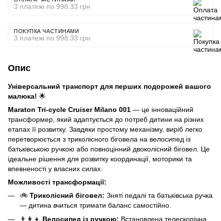
3 платежі по 998.33 грн
ПОКУПКА ЧАСТИНАМИ
3 платежі по 998.33 грн
Опис
Універсальний транспорт для перших подорожей вашого
малюка!
🌟
Maraton Tri-cycle Cruiser Milano 001
— це інноваційний
трансформер, який адаптується до потреб дитини на різних
етапах її розвитку. Завдяки простому механізму, виріб легко
перетворюється з триколісного біговела на велосипед із
батьківською ручкою або повноцінний двоколісний біговел. Це
ідеальне рішення для розвитку координації, моторики та
впевненості у власних силах.
Можливості трансформації:
🚲
Триколісний біговел:
Зняті педалі та батьківська ручка
— дитина вчиться тримати баланс самостійно.
👨‍👩‍👧
Велосипед із ручкою:
Встановлена телескопічна