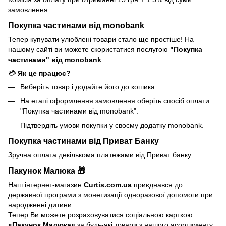
замовлення
Покупка частинами від monobank
Тепер купувати улюблені товари стало ще простіше! На
нашому сайті ви можете скористатися послугою
"Покупка
частинами" від monobank
.
💳
Як це працює?
Виберіть товар і додайте його до кошика.
На етапі оформлення замовлення оберіть спосіб оплати
"Покупка частинами від monobank".
Підтвердіть умови покупки у своєму додатку monobank.
Покупка частинами від Приват Банку
Зручна оплата декількома платежами від Приват банку
Пакунок Малюка 🎁
Наш інтернет-магазин
Curtis.com.ua
приєднався до
державної програми з монетизації одноразової допомоги при
народженні дитини.
Тепер Ви можете розраховуватися соціальною карткою
«Пакунок Малюка»
за будь-які товари з нашого асортименту.