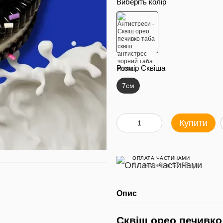
Виберіть колір
Розмір Сквіша
7см
Купити
ОПЛАТА ЧАСТИНАМИ
4 платежі по 67.25 грн
Опис
Сквіш орео печивко