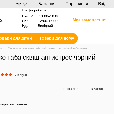
Бажання
Порівняння
Вхід
Укр
Рус
Графік роботи:
Пн-Пт:
10:00–18:00
2
Моє замовлення
Сб:
12:00-17:00
Нд:
Вихідний
овари для дітей
Товари для дому
си
Сквіш орео печивко таба сквіш антистрес чорний таба лапка
ко таба сквіш антистрес чорний
2 відгуки
Порівняти
В бажання
ичувальної знижки