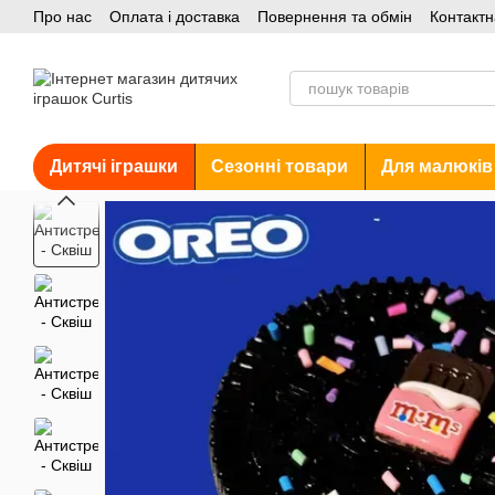
Про нас
Оплата і доставка
Повернення та обмін
Контактн
Перейти до основного контенту
Акції
Дитячі іграшки
Сезонні товари
Для малюків