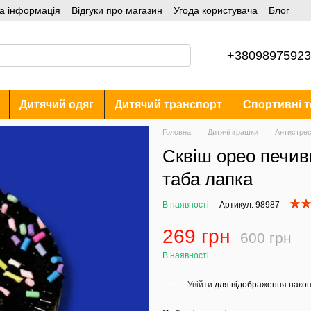
а інформація
Відгуки про магазин
Угода користувача
Блог
+38098975923
Дитячий одяг
Дитячий транспорт
Спортивні т
Головна
Дитячі іграшки
Антистре
Сквіш орео печив
таба лапка
В наявності
Артикул: 98987
269 грн
600 грн
В наявності
Увійти
для відображення накоп
%