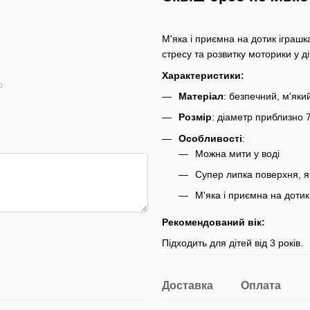
М'яка і приємна на дотик іграш
стресу та розвитку моторики у ді
Характеристики:
ю
Матеріал
: безпечний, м'яки
Розмір
: діаметр приблизно 
Особливості
:
Можна мити у воді
Супер липка поверхня, я
М'яка і приємна на дотик
Рекомендований вік:
Підходить для дітей від 3 років.
Доставка
Оплата