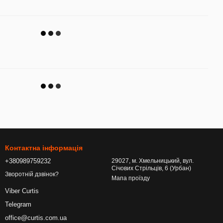
Контактна інформація
+380989759232
29027, м. Хмельницький, вул.
Січових Стрільців, 6 (Урбан)
Зворотній дзвінок?
Мапа проїзду
Viber Curtis
Telegram
office@curtis.com.ua