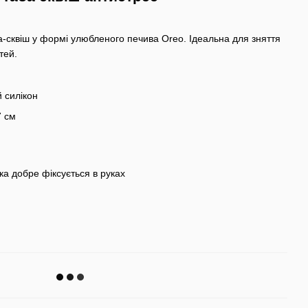
ка-сквіш у формі улюбленого печива Oreo. Ідеальна для зняття
тей.
й силікон
7 см
ка добре фіксується в руках