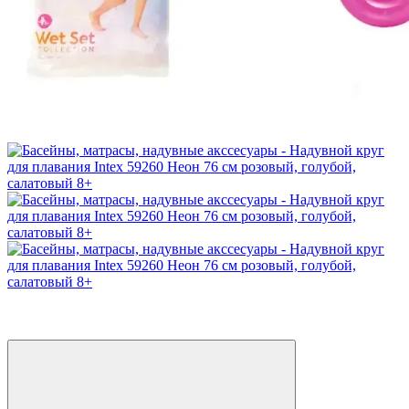
−35%
4
4