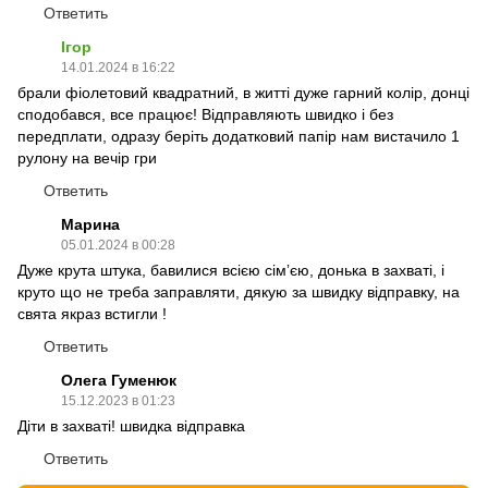
Ответить
Ігор
14.01.2024 в 16:22
брали фіолетовий квадратний, в житті дуже гарний колір, донці
сподобався, все працює! Відправляють швидко і без
передплати, одразу беріть додатковий папір нам вистачило 1
рулону на вечір гри
Ответить
Марина
05.01.2024 в 00:28
Дуже крута штука, бавилися всією сімʼєю, донька в захваті, і
круто що не треба заправляти, дякую за швидку відправку, на
свята якраз встигли !
Ответить
Олега Гуменюк
15.12.2023 в 01:23
Діти в захваті! швидка відправка
Ответить