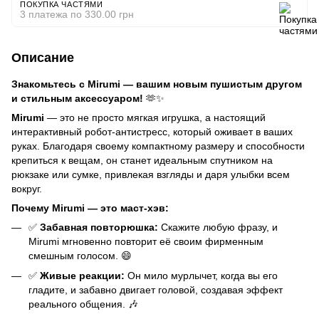
ПОКУПКА ЧАСТЯМИ
3 платежа по 330.00 грн
Описание
Знакомьтесь с Mirumi — вашим новым пушистым другом
и стильным аксессуаром!
🫶✨
Mirumi
— это не просто мягкая игрушка, а настоящий
интерактивный робот-антистресс, который оживает в ваших
руках. Благодаря своему компактному размеру и способности
крепиться к вещам, он станет идеальным спутником на
рюкзаке или сумке, привлекая взгляды и даря улыбки всем
вокруг.
Почему Mirumi — это маст-хэв:
✅
Забавная повторюшка:
Скажите любую фразу, и
Mirumi мгновенно повторит её своим фирменным
смешным голосом. 😄
✅
Живые реакции:
Он мило мурлычет, когда вы его
гладите, и забавно двигает головой, создавая эффект
реального общения. 🎶