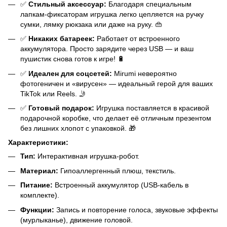
✅
Стильный аксессуар:
Благодаря специальным
лапкам-фиксаторам игрушка легко цепляется на ручку
сумки, лямку рюкзака или даже на руку. 👜
✅
Никаких батареек:
Работает от встроенного
аккумулятора. Просто зарядите через USB — и ваш
пушистик снова готов к игре! 🔋
✅
Идеален для соцсетей:
Mirumi невероятно
фотогеничен и «вирусен» — идеальный герой для ваших
TikTok или Reels. 🤳
✅
Готовый подарок:
Игрушка поставляется в красивой
подарочной коробке, что делает её отличным презентом
без лишних хлопот с упаковкой. 🎁
Характеристики:
Тип:
Интерактивная игрушка-робот.
Материал:
Гипоаллергенный плюш, текстиль.
Питание:
Встроенный аккумулятор (USB-кабель в
комплекте).
Функции:
Запись и повторение голоса, звуковые эффекты
(мурлыканье), движение головой.