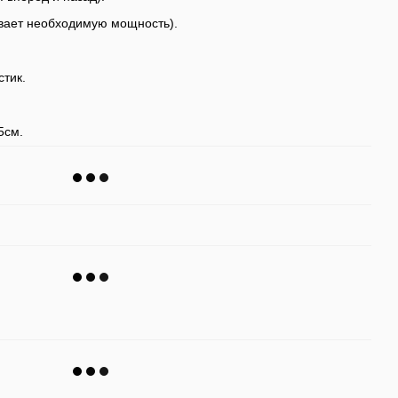
ивает необходимую мощность).
стик.
5см.