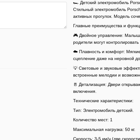
🏎️ Детский электромобиль Por
Стильный электромобиль Porsch
активных прогулок. Модель соче
Главные преимущества и функц
🎮 Двойное управление: Малыш
родители могут контролировать
☁️ Плавность и комфорт: Мягки
сцепление даже на неровной до
💡 Световые и звуковые эффект
встроенные мелодии и возможно
🚪 Детализация: Двери открываю
включения.
Технические характеристики:
Тип: Электромобиль детский.
Количество мест: 1
Максимальная нагрузка: 50 кг.
Скорость: 3-5 км/ч (две скорости