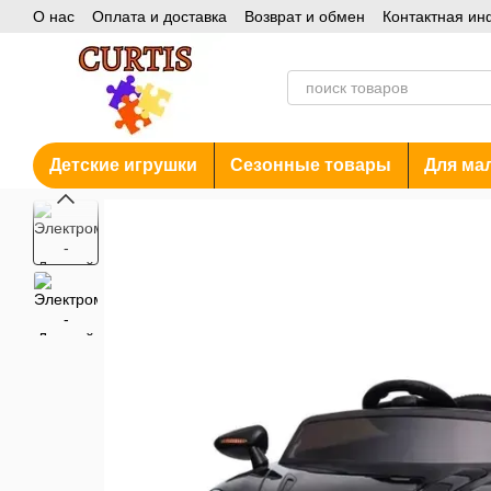
О нас
Оплата и доставка
Возврат и обмен
Контактная и
Перейти к основному контенту
Блог
Акции
Детские игрушки
Сезонные товары
Для ма