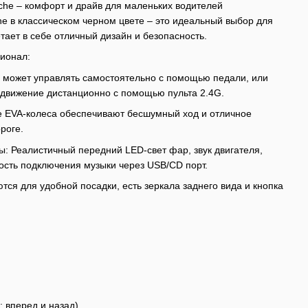
sche – комфорт и драйв для маленьких водителей
e в классическом черном цвете – это идеальный выбор для
тает в себе отличный дизайн и безопасность.
ионал:
 может управлять самостоятельно с помощью педали, или
 движение дистанционно с помощью пульта 2.4G.
е EVA-колеса обеспечивают бесшумный ход и отличное
роге.
ы: Реалистичный передний LED-свет фар, звук двигателя,
сть подключения музыки через USB/CD порт.
тся для удобной посадки, есть зеркала заднего вида и кнопка
: вперед и назад).