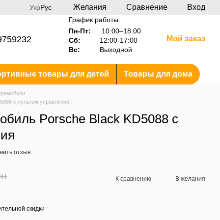
Желания
Сравнение
Вход
Укр
Рус
График работы:
Пн-Пт:
10:00–18:00
9759232
Мой заказ
Сб:
12:00-17:00
Вс:
Выходной
ртивные товары для детей
Товары для дома
тромобили
D5088 с пультом управления
обиль Porsche Black KD5088 с
ния
вить отзыв
рн
К сравнению
В желания
тельной скидки