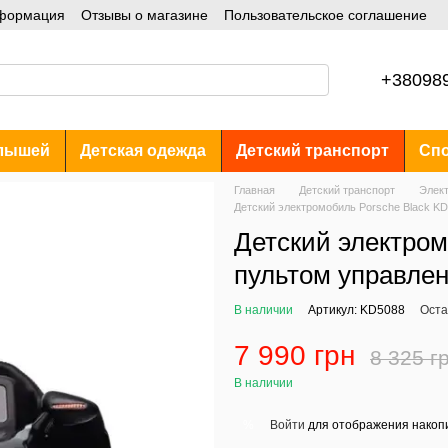
нформация
Отзывы о магазине
Пользовательское соглашение
+38098
лышей
Детская одежда
Детский транспорт
Спо
Главная
Детский транспорт
Элек
Детский электромобиль Porsche Black K
Детский электром
пультом управле
В наличии
Артикул: KD5088
Оста
7 990 грн
8 325 г
В наличии
Войти
для отображения накопи
%