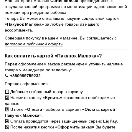
Наш интернет-магазин
Curtis.com.ua
присоединился к
государственной программе по монетизации единовременной
помощи при рождении ребёнка.
Теперь Вы можете оплачивать покупки социальной картой
«Пакунок Малюка»
за любые товары из нашего
ассортимента.
Совершая покупку в нашем магазине, Вы соглашаетесь с
договором публичной оферты
.
Как оплатить картой «Пакунок Малюка»?
Перед оформлением заказа рекомендуем уточнить наличие
товара у менеджера по телефону:
📞
+380989759232
Порядок оформления:
1️⃣ Добавьте выбранный товар в корзину.
2️⃣ Нажмите кнопку
«Купить»
и заполните необходимые
данные.
3️⃣ В поле
«Оплата»
выберите вариант
«Оплата картой
Пакунок Малюка»
.
4️⃣ Оплата проводится через защищённый сервис
LiqPay
.
5️⃣ После нажатия кнопки
«Оформить заказ»
Вы будете