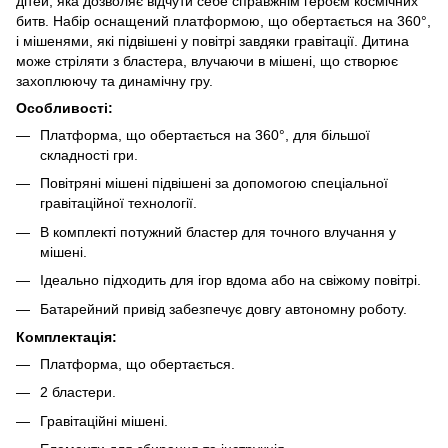
дітей, яка дозволяє відчути себе справжнім героєм космічних
битв. Набір оснащений платформою, що обертається на 360°,
і мішенями, які підвішені у повітрі завдяки гравітації. Дитина
може стріляти з бластера, влучаючи в мішені, що створює
захоплюючу та динамічну гру.
Особливості:
Платформа, що обертається на 360°, для більшої
складності гри.
Повітряні мішені підвішені за допомогою спеціальної
гравітаційної технології.
В комплекті потужний бластер для точного влучання у
мішені.
Ідеально підходить для ігор вдома або на свіжому повітрі.
Батарейний привід забезпечує довгу автономну роботу.
Комплектація:
Платформа, що обертається.
2 бластери.
Гравітаційні мішені.