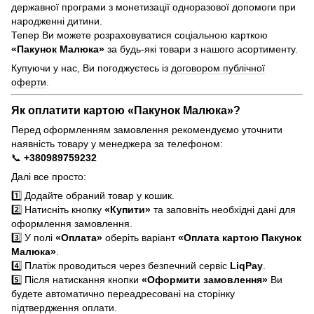
державної програми з монетизації одноразової допомоги при
народженні дитини.
Тепер Ви можете розраховуватися соціальною карткою
«Пакунок Малюка»
за будь-які товари з нашого асортименту.
Купуючи у нас, Ви погоджуєтесь із
договором публічної
оферти
.
Як оплатити картою «Пакунок Малюка»?
Перед оформленням замовлення рекомендуємо уточнити
наявність товару у менеджера за телефоном:
📞
+380989759232
Далі все просто:
1️⃣ Додайте обраний товар у кошик.
2️⃣ Натисніть кнопку
«Купити»
та заповніть необхідні дані для
оформлення замовлення.
3️⃣ У полі
«Оплата»
оберіть варіант
«Оплата картою Пакунок
Малюка»
.
4️⃣ Платіж проводиться через безпечний сервіс
LiqPay
.
5️⃣ Після натискання кнопки
«Оформити замовлення»
Ви
будете автоматично переадресовані на сторінку
підтвердження оплати.