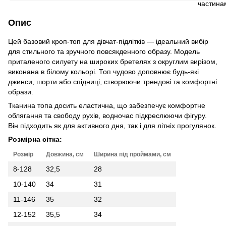
Опис
Цей базовий кроп-топ для дівчат-підлітків — ідеальний вибір
для стильного та зручного повсякденного образу. Модель
приталеного силуету на широких бретелях з округлим вирізом,
виконана в білому кольорі. Топ чудово доповнює будь-які
джинси, шорти або спідниці, створюючи трендові та комфортні
образи.
Тканина топа досить еластична, що забезпечує комфортне
облягання та свободу рухів, водночас підкреслюючи фігуру.
Він підходить як для активного дня, так і для літніх прогулянок.
Розмірна сітка:
Розмір
Довжина, см
Ширина під проймами, см
8-128
32,5
28
10-140
34
31
11-146
35
32
12-152
35,5
34