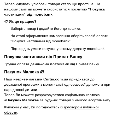
Тепер купувати улюблені товари стало ще простіше! На
нашому сайті ви можете скористатися послугою
"Покупка
частинами" від monobank
.
💳
Як це працює?
Виберіть товар і додайте його до кошика.
На етапі оформлення замовлення оберіть спосіб оплати
"Покупка частинами від monobank".
Підтвердіть умови покупки у своєму додатку monobank.
Покупка частинами від Приват Банку
Зручна оплата декількома платежами від Приват банку
Пакунок Малюка 🎁
Наш інтернет-магазин
Curtis.com.ua
приєднався до
державної програми з монетизації одноразової допомоги при
народженні дитини.
Тепер Ви можете розраховуватися соціальною карткою
«Пакунок Малюка»
за будь-які товари з нашого асортименту.
Купуючи у нас, Ви погоджуєтесь із
договором публічної
оферти
.