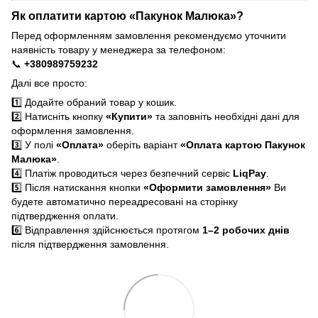
Як оплатити картою «Пакунок Малюка»?
Перед оформленням замовлення рекомендуємо уточнити
наявність товару у менеджера за телефоном:
📞
+380989759232
Далі все просто:
1️⃣ Додайте обраний товар у кошик.
2️⃣ Натисніть кнопку
«Купити»
та заповніть необхідні дані для
оформлення замовлення.
3️⃣ У полі
«Оплата»
оберіть варіант
«Оплата картою Пакунок
Малюка»
.
4️⃣ Платіж проводиться через безпечний сервіс
LiqPay
.
5️⃣ Після натискання кнопки
«Оформити замовлення»
Ви
будете автоматично переадресовані на сторінку
підтвердження оплати.
6️⃣ Відправлення здійснюється протягом
1–2 робочих днів
після підтвердження замовлення.