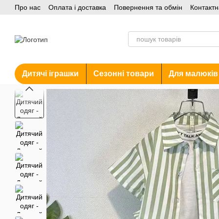
Про нас
Оплата і доставка
Повернення та обмін
Контактн
Перейти до основного контенту
Акції
Дитячі іграшки
Сезонні товари
Для малюків