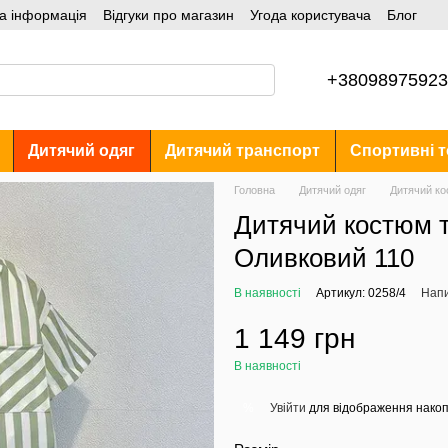
а інформація
Відгуки про магазин
Угода користувача
Блог
+38098975923
Дитячий одяг
Дитячий транспорт
Спортивні т
Головна
Дитячий одяг
Дитячий ко
Дитячий костюм т
Оливковий 110
В наявності
Артикул: 0258/4
Напи
1 149 грн
В наявності
Увійти
для відображення накоп
%