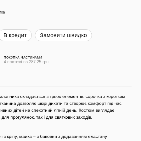
тка
В кредит
Замовити швидко
ПОКУПКА ЧАСТИНАМИ
4 платежі по 287.25 грн
хлопчика складається з трьох елементів: сорочка з коротким
тканина дозволяє шкірі дихати та створює комфорт під час
тивних дітей на спекотний літній день. Костюм виглядає
 для прогулянок, так і для святкових заходів.
і з кріпу, майка – з бавовни з додаванням еластану