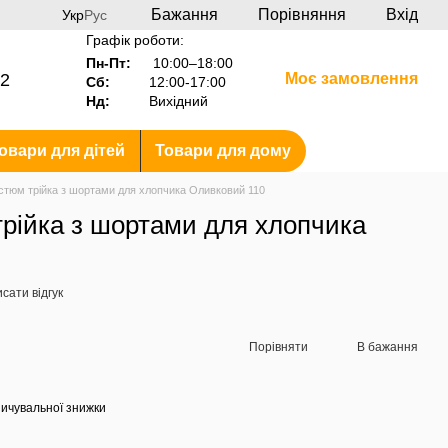
Бажання
Порівняння
Вхід
Укр
Рус
Графік роботи:
Пн-Пт:
10:00–18:00
2
Моє замовлення
Сб:
12:00-17:00
Нд:
Вихідний
овари для дітей
Товари для дому
стюм трійка з шортами для хлопчика Оливковий 110
рійка з шортами для хлопчика
сати відгук
Порівняти
В бажання
ичувальної знижки