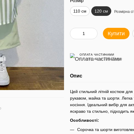
Розмір
110 см
120 см
Розмірна сі
Купити
ОПЛАТА ЧАСТИНАМИ
4 платежі по 287.25 грн
Опис
Цей стильний літній костюм для 
рукавом, майка та шорти. Легка 
носіння. Ідеальний вибір для ак
ю
яскраво та стильно, підходить як
Особливості:
Сорочка та шорти виготовлен