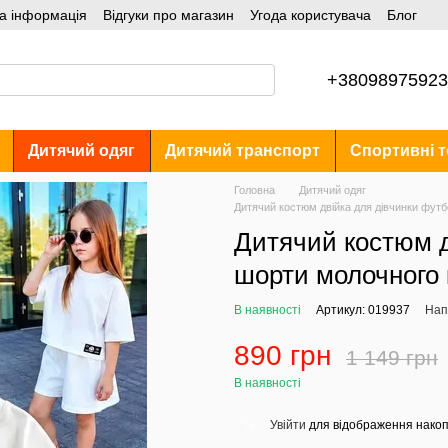
а інформація
Відгуки про магазин
Угода користувача
Блог
+38098975923
Дитячий одяг
Дитячий транспорт
Спортивні т
Головна
Дитячий одяг
Дитячий костюм двійка для дівчинки футб
Дитячий костюм д
шорти молочного к
В наявності
Артикул: 019937
Нап
890 грн
1 149 грн
В наявності
Увійти
для відображення накоп
%