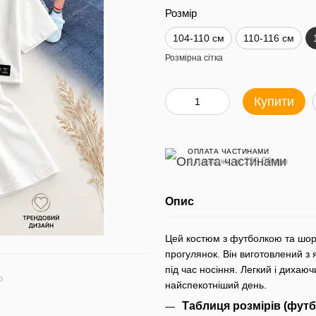
Розмір
104-110 см
110-116 см
Розмірна сітка
Купити
ОПЛАТА ЧАСТИНАМИ
4 платежі по 222.50 грн
Опис
Цей костюм з футболкою та шорт
прогулянок. Він виготовлений з
під час носіння. Легкий і дихаю
ю
найспекотніший день.
Таблиця розмірів (футб