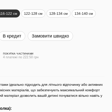
116-122 см
122-128 см
128-134 см
134-140 см
В кредит
Замовити швидко
ПОКУПКА ЧАСТИНАМИ
4 платежі по 222.50 грн
ами ідеально підходить для літнього відпочинку або активних
 якісних матеріалів, що забезпечують максимальний комфорт
чий матеріал дозволить вашій дитині почуватися вільно навіть у
олка):