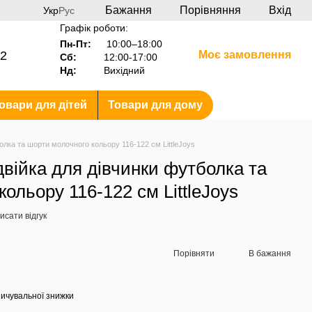
Бажання
Порівняння
Вхід
Укр
Рус
Графік роботи:
Пн-Пт:
10:00–18:00
2
Моє замовлення
Сб:
12:00-17:00
Нд:
Вихідний
овари для дітей
Товари для дому
олка та шорти молочного кольору 116-122 см LittleJoys
війка для дівчинки футболка та
ольору 116-122 см LittleJoys
исати відгук
Порівняти
В бажання
ичувальної знижки