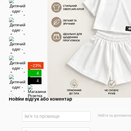
−23%
4
4
Новий відгук або коментар
Увійти за допомого