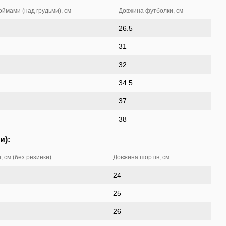
ймами (над грудьми), см
Довжина футболки, см
26.5
31
32
34.5
37
38
и):
, см (без резинки)
Довжина шортів, см
24
25
26