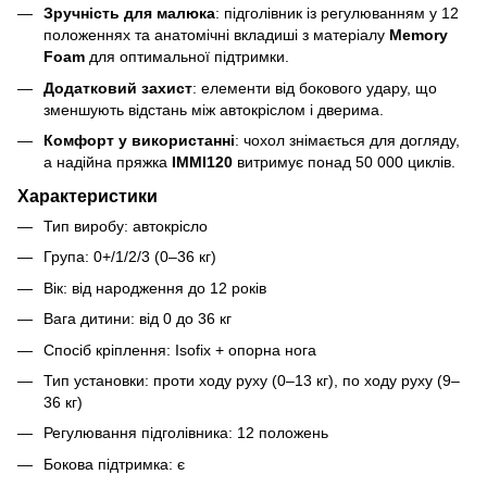
Зручність для малюка
: підголівник із регулюванням у 12
положеннях та анатомічні вкладиші з матеріалу
Memory
Foam
для оптимальної підтримки.
Додатковий захист
: елементи від бокового удару, що
зменшують відстань між автокріслом і дверима.
Комфорт у використанні
: чохол знімається для догляду,
а надійна пряжка
IMMI120
витримує понад 50 000 циклів.
Характеристики
Тип виробу: автокрісло
Група: 0+/1/2/3 (0–36 кг)
Вік: від народження до 12 років
Вага дитини: від 0 до 36 кг
Спосіб кріплення: Isofix + опорна нога
Тип установки: проти ходу руху (0–13 кг), по ходу руху (9–
36 кг)
Регулювання підголівника: 12 положень
Бокова підтримка: є