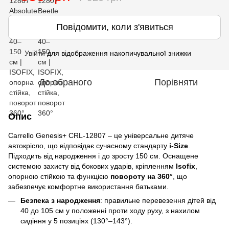
Повідомити, коли з'явиться
Увійти
для відображення накопичувальної знижки
%
До обраного
Порівняти
Опис
Carrello Genesis+ CRL-12807 – це універсальне дитяче
автокрісло, що відповідає сучасному стандарту
i-Size
.
Підходить від народження і до зросту 150 см. Оснащене
системою захисту від бокових ударів, кріпленням
Isofix
,
опорною стійкою та функцією
повороту на 360°
, що
забезпечує комфортне використання батьками.
Безпека з народження
: правильне перевезення дітей від
40 до 105 см у положенні проти ходу руху, з нахилом
сидіння у 5 позиціях (130°–143°).