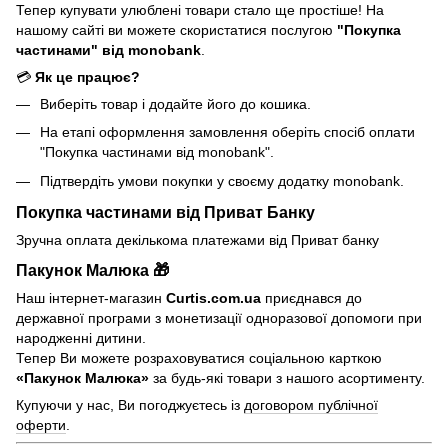
Тепер купувати улюблені товари стало ще простіше! На
нашому сайті ви можете скористатися послугою
"Покупка
частинами" від monobank
.
💳
Як це працює?
Виберіть товар і додайте його до кошика.
На етапі оформлення замовлення оберіть спосіб оплати
"Покупка частинами від monobank".
Підтвердіть умови покупки у своєму додатку monobank.
Покупка частинами від Приват Банку
Зручна оплата декількома платежами від Приват банку
Пакунок Малюка 🎁
Наш інтернет-магазин
Curtis.com.ua
приєднався до
державної програми з монетизації одноразової допомоги при
народженні дитини.
Тепер Ви можете розраховуватися соціальною карткою
«Пакунок Малюка»
за будь-які товари з нашого асортименту.
Купуючи у нас, Ви погоджуєтесь із
договором публічної
оферти
.