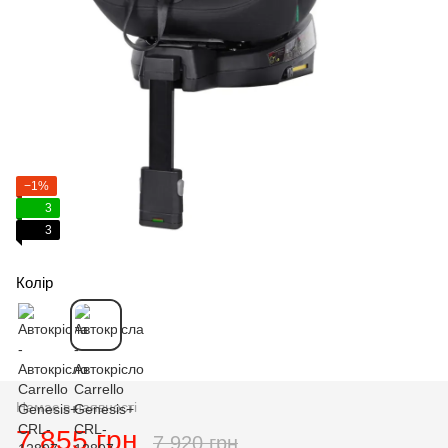
−1%
3
3
Колір
Немає в наявності
7 855 грн
7 920 грн