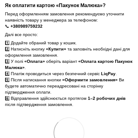
Як оплатити картою «Пакунок Малюка»?
Перед оформленням замовлення рекомендуємо уточнити
наявність товару у менеджера за телефоном:
📞
+380989759232
Далі все просто:
1️⃣ Додайте обраний товар у кошик.
2️⃣ Натисніть кнопку
«Купити»
та заповніть необхідні дані для
оформлення замовлення.
3️⃣ У полі
«Оплата»
оберіть варіант
«Оплата картою Пакунок
Малюка»
.
4️⃣ Платіж проводиться через безпечний сервіс
LiqPay
.
5️⃣ Після натискання кнопки
«Оформити замовлення»
Ви
будете автоматично переадресовані на сторінку
підтвердження оплати.
6️⃣ Відправлення здійснюється протягом
1–2 робочих днів
після підтвердження замовлення.