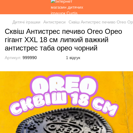
Дитячі іграшки
Антистреси
Сквіш Антистрес печиво Oreo Ор
Сквіш Антистрес печиво Oreo Орео
гігант XXL 18 см липкий важкий
антистрес таба орео чорний
Артикул:
999990
1 відгук