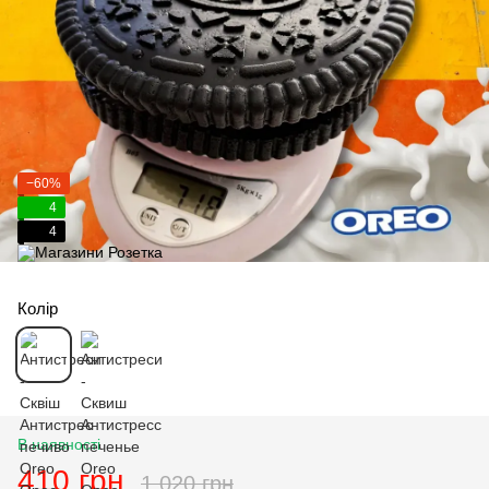
−60%
4
4
Колір
В наявності
410 грн
1 020 грн