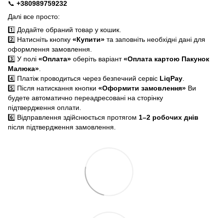
📞
+380989759232
Далі все просто:
1️⃣ Додайте обраний товар у кошик.
2️⃣ Натисніть кнопку
«Купити»
та заповніть необхідні дані для
оформлення замовлення.
3️⃣ У полі
«Оплата»
оберіть варіант
«Оплата картою Пакунок
Малюка»
.
4️⃣ Платіж проводиться через безпечний сервіс
LiqPay
.
5️⃣ Після натискання кнопки
«Оформити замовлення»
Ви
будете автоматично переадресовані на сторінку
підтвердження оплати.
6️⃣ Відправлення здійснюється протягом
1–2 робочих днів
після підтвердження замовлення.