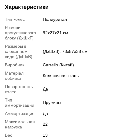
Характеристики
Тип колес
Полиуритан
Розміри
прогулянкового
92х27х21 см
блоку (ДхШхГ)
Размеры в
сложенном
(ДхШхВ): 73х57х38 см
виде (ДхШхВ)
Виробник
Carrello (Китай)
Матеріал
Колясочная ткань
оббивки
Поворотность
Да
колес
Тип
Пружины
аммортизации
Аммортизация
Да
Максимальная
22
нагрузка
Вес
13