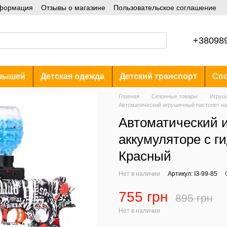
нформация
Отзывы о магазине
Пользовательское соглашение
+38098
лышей
Детская одежда
Детский транспорт
Спо
Главная
Сезонные товары
Игруш
Автоматический игрушечный пистолет на
Автоматический 
аккумуляторе с 
Красный
Нет в наличии
Артикул: ІЗ-99-85
755 грн
895 грн
Нет в наличии