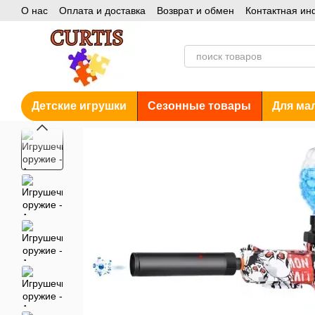
О нас
Оплата и доставка
Возврат и обмен
Контактная и
Перейти к основному контенту
Блог
Акции
Детские игрушки
Сезонные товары
Для ма