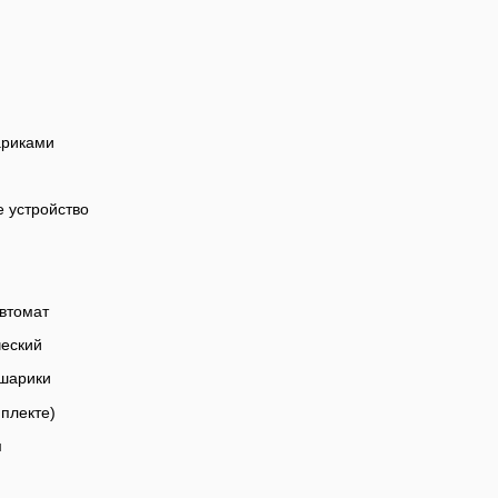
ариками
 устройство
автомат
ческий
 шарики
мплекте)
м