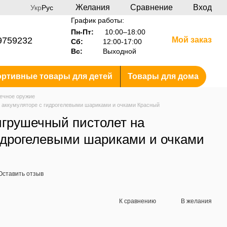
Желания
Сравнение
Вход
Укр
Рус
График работы:
Пн-Пт:
10:00–18:00
9759232
Мой заказ
Сб:
12:00-17:00
Вс:
Выходной
ртивные товары для детей
Товары для дома
ечное оружие
 аккумуляторе с гидрогелевыми шариками и очками Красный
игрушечный пистолет на
гидрогелевыми шариками и очками
Оставить отзыв
К сравнению
В желания