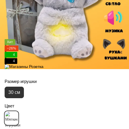
Хит
−26%
4
4
Размер игрушки
30 см
Цвет