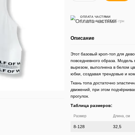
ОПЛАТА ЧАСТЯМИ
4 платежа по 137.25 грн
Описание
Этот базовый кроп-топ для дев
повседневного образа. Модель 
вырезом, выполнена в белом цв
юбки, создавая трендовые и ко
Ткань топа достаточно эластич
движений, при этом подчёркивая
прогулок.
Таблица размеров:
Размер
Длина, см
8-128
32,5