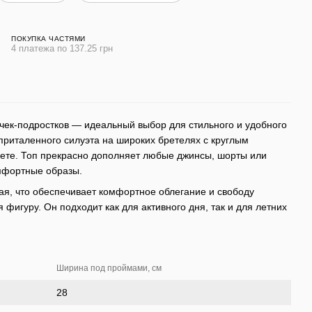
ПОКУПКА ЧАСТЯМИ
4 платежа по 137.25 грн
очек-подростков — идеальный выбор для стильного и удобного
приталенного силуэта на широких бретелях с круглым
ете. Топ прекрасно дополняет любые джинсы, шорты или
мфортные образы.
ная, что обеспечивает комфортное облегание и свободу
 фигуру. Он подходит как для активного дня, так и для летних
Ширина под проймами, см
28