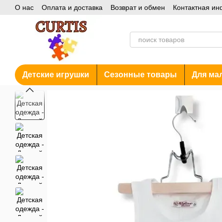
О нас
Оплата и доставка
Возврат и обмен
Контактная и
Перейти к основному контенту
Блог
Акции
Детские игрушки
Сезонные товары
Для ма