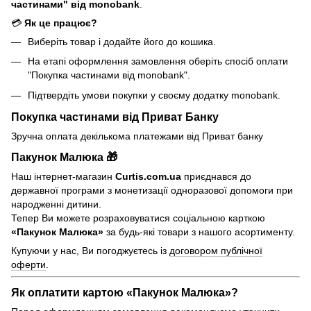
частинами" від monobank
.
💳
Як це працює?
Виберіть товар і додайте його до кошика.
На етапі оформлення замовлення оберіть спосіб оплати
"Покупка частинами від monobank".
Підтвердіть умови покупки у своєму додатку monobank.
Покупка частинами від Приват Банку
Зручна оплата декількома платежами від Приват банку
Пакунок Малюка 🎁
Наш інтернет-магазин
Curtis.com.ua
приєднався до
державної програми з монетизації одноразової допомоги при
народженні дитини.
Тепер Ви можете розраховуватися соціальною карткою
«Пакунок Малюка»
за будь-які товари з нашого асортименту.
Купуючи у нас, Ви погоджуєтесь із
договором публічної
оферти
.
Як оплатити картою «Пакунок Малюка»?