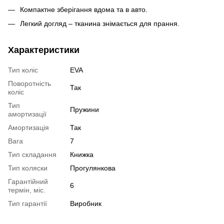
Компактне зберігання вдома та в авто.
Легкий догляд – тканина знімається для прання.
Характеристики
Тип коліс
EVA
Поворотність
Так
коліс
Тип
Пружини
амортизації
Амортизація
Так
Вага
7
Тип складання
Книжка
Тип коляски
Прогулянкова
Гарантійний
6
термін, міс.
Тип гарантії
Виробник