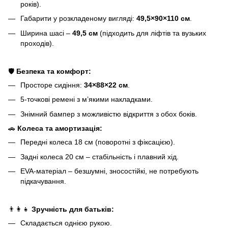
років).
Габарити у розкладеному вигляді:
49,5×90×110 см
.
Ширина шасі –
49,5 см
(підходить для ліфтів та вузьких
проходів).
🛡
Безпека та комфорт:
Просторе сидіння:
34×88×22 см
.
5-точкові ремені з м’якими накладками.
Знімний бампер з можливістю відкриття з обох боків.
🚗
Колеса та амортизація:
Передні колеса 18 см (поворотні з фіксацією).
Задні колеса 20 см – стабільність і плавний хід.
EVA-матеріал – безшумні, зносостійкі, не потребують
підкачування.
👨‍👩‍👧
Зручність для батьків:
Складається однією рукою.