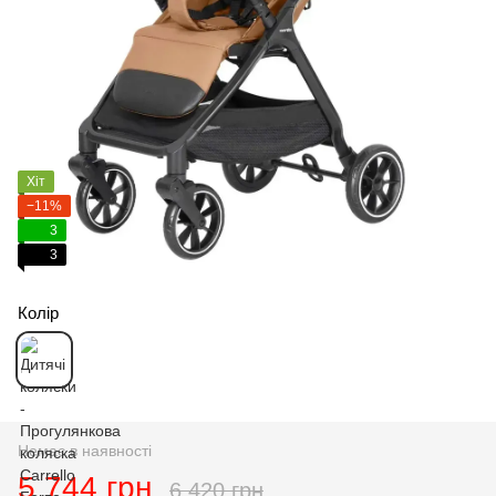
Хіт
−11%
3
3
Колір
Немає в наявності
5 744 грн
6 420 грн