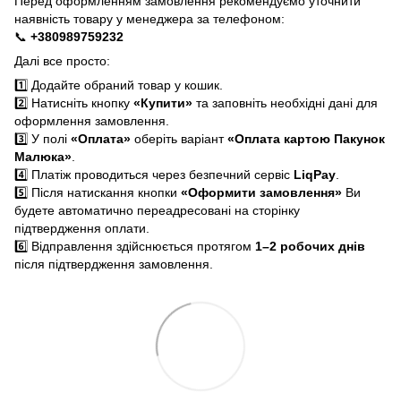
Перед оформленням замовлення рекомендуємо уточнити
наявність товару у менеджера за телефоном:
📞
+380989759232
Далі все просто:
1️⃣ Додайте обраний товар у кошик.
2️⃣ Натисніть кнопку
«Купити»
та заповніть необхідні дані для
оформлення замовлення.
3️⃣ У полі
«Оплата»
оберіть варіант
«Оплата картою Пакунок
Малюка»
.
4️⃣ Платіж проводиться через безпечний сервіс
LiqPay
.
5️⃣ Після натискання кнопки
«Оформити замовлення»
Ви
будете автоматично переадресовані на сторінку
підтвердження оплати.
6️⃣ Відправлення здійснюється протягом
1–2 робочих днів
після підтвердження замовлення.