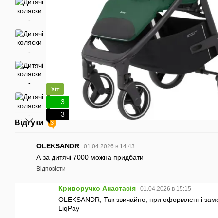
Хіт
3
3
Відгуки
3
OLEKSANDR
01.04.2026 в 14:43
А за дитячі 7000 можна придбати
Відповісти
Криворучко Анастасія
01.04.2026 в 15:15
OLEKSANDR, Так звичайно, при оформленні замо
LiqPay