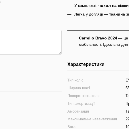
ю
У комплекті:
чохол на ніжки
Легка у догляді —
тканина з
Carrello Bravo 2024
— це 
мобільності. Ідеальна для
Характеристики
Тип коліс
E
Ширина шасі
5
Поворотність коліс
Т
Тип амортизації
П
Амортизація
Т
Максимальне навантаження
2
Вага
1