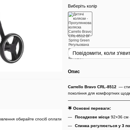
Виберіть колір
Повідомити, коли з'яви
Опис
Carrello Bravo CRL-8512
— сти
покоління для комфортних щод
🌟 Основні переваги:
Посадкове місце
92×36 см 
влення обирайте спосіб оплати
Спинка регулюється у 3 п