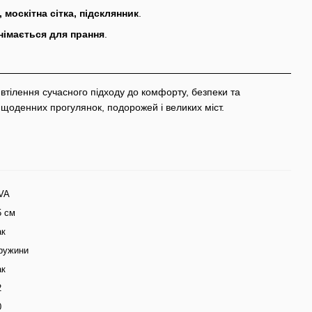
, москітна сітка, підсклянник
.
німається для прання
.
втілення сучасного підходу до комфорту, безпеки та
 щоденних прогулянок, подорожей і великих міст.
VA
5 см
ак
ружини
ак
2
0