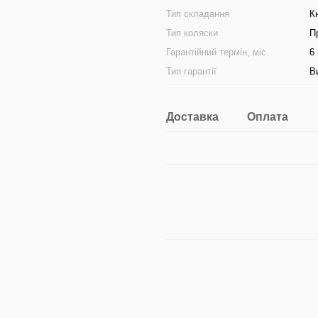
Тип складання
К
Тип коляски
П
Гарантійний термін, міс.
6
Тип гарантії
В
Доставка
Оплата