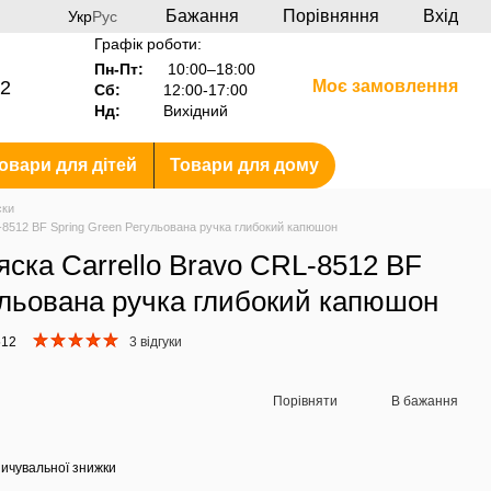
Бажання
Порівняння
Вхід
Укр
Рус
Графік роботи:
Пн-Пт:
10:00–18:00
2
Моє замовлення
Сб:
12:00-17:00
Нд:
Вихідний
овари для дітей
Товари для дому
ски
L-8512 BF Spring Green Регульована ручка глибокий капюшон
яска Carrello Bravo CRL-8512 BF
ульована ручка глибокий капюшон
512
3 відгуки
Порівняти
В бажання
ичувальної знижки