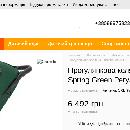
а інформація
Відгуки про магазин
Угода користувача
Блог
+38098975923
Дитячий одяг
Дитячий транспорт
Спортивні т
Головна
Для малюків
Дитячі коля
Прогулянкова коляска Carrello Bravo CR
Прогулянкова кол
Spring Green Рег
Немає в наявності
Артикул: CRL-8
6 492 грн
Немає в наявності
Увійти
для відображення накоп
%