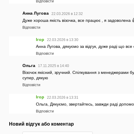
Відповісти
Анна Лугова
22.03.2026 в 12:32
Дуже хороша якість візочка, все працює , я задоволена 
Відповісти
Ігор
22.03.2026 в 13:30
Анна Лугова, дякуємо за відгук, дуже раді що все
Відповісти
Ольга
17.11.2025 в 14:40
Візочок якісний, зручний. Спілкування з менеджерами бу
супер, дякую
Відповісти
Ігор
22.03.2026 в 13:31
Ольга, Дякуємо, звертайтесь, завжди раді допомо
Відповісти
Новий відгук або коментар