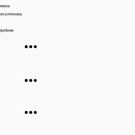
нижка
рогулянкова
иробник