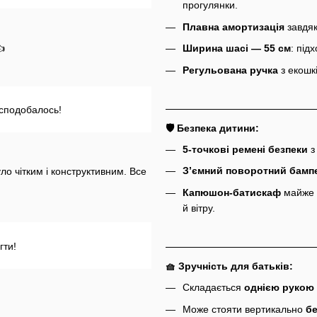
прогулянки.
Плавна амортизація
завдяк
👍
Ширина шасі — 55 см
: під
Регульована ручка
з екошкі
 сподобалось!
🛡 Безпека дитини:
5-точкові ремені безпеки
з
З’ємний поворотний бамп
ло чітким і конструктивним. Все
Капюшон-батискаф
майже д
й вітру.
гти!
🧺 Зручність для батьків:
Складається
однією рукою
Може стояти вертикально
бе