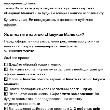
народженні дитини.
Тепер Ви можете розраховуватися соціальною карткою
«Пакунок Малюка»
за будь-які товари з нашого асортименту.
Купуючи у нас, Ви погоджуєтесь із
договором публічної
оферти
.
Як оплатити картою «Пакунок Малюка»?
Перед оформленням замовлення рекомендуємо уточнити
наявність товару у менеджера за телефоном:
📞
+380989759232
Далі все просто:
1️⃣ Додайте обраний товар у кошик.
2️⃣ Натисніть кнопку
«Купити»
та заповніть необхідні дані для
оформлення замовлення.
3️⃣ У полі
«Оплата»
оберіть варіант
«Оплата картою Пакунок
Малюка»
.
4️⃣ Платіж проводиться через безпечний сервіс
LiqPay
.
5️⃣ Після натискання кнопки
«Оформити замовлення»
Ви
будете автоматично переадресовані на сторінку
підтвердження оплати.
6️⃣ Відправлення здійснюється протягом
1–2 робочих днів