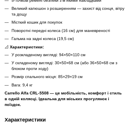
5-точкові ремені безпеки з м’якими накладками
Великий капюшон з розширенням — захист від сонця, вітру
та дощу
Місткий кошик для покупок
Поворотні передні колеса (16 см) для маневреності
Гальма на задні колеса (19,5 см)
📐
Характеристики:
У розкладеному вигляді: 94×50×110 см
У складеному вигляді: 30×50×68 см (або 36×50×68 см з
блоком проти ходу)
Розмір спального місця: 85×29×19 см
Вага: 9,4 кг
Carrello Alfa CRL-5508 — це мобільність, комфорт і стиль
в одній колясці. Ідеальна для міських прогулянок і
поїздок.
Характеристики