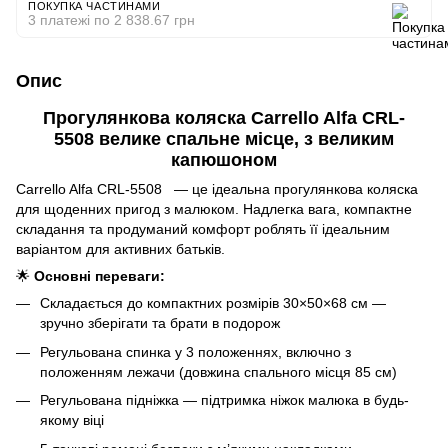
ПОКУПКА ЧАСТИНАМИ
3 платежі по 2 838.67 грн
Опис
Прогулянкова коляска Carrello Alfa CRL-
5508 велике спальне місце, з великим
капюшоном
Carrello Alfa CRL-5508 — це ідеальна прогулянкова коляска
для щоденних пригод з малюком. Надлегка вага, компактне
складання та продуманий комфорт роблять її ідеальним
варіантом для активних батьків.
🌟
Основні переваги:
Складається до компактних розмірів 30×50×68 см —
зручно зберігати та брати в подорож
Регульована спинка у 3 положеннях, включно з
положенням лежачи (довжина спального місця 85 см)
Регульована підніжка — підтримка ніжок малюка в будь-
якому віці