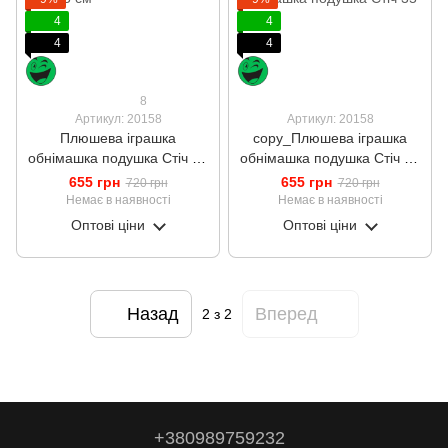
4
4
4
4
8
Артикул: 20158
Артикул: 20158
Плюшева іграшка
copy_Плюшева іграшка
обнімашка подушка Стіч 35
обнімашка подушка Стіч 35
см
см
655 грн
655 грн
720 грн
720 грн
Немає в наявності
Немає в наявності
Оптові ціни
Оптові ціни
Назад
Вперед
2
з 2
+380989759232