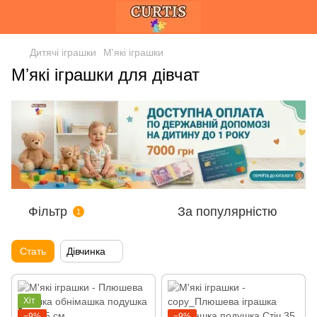
Дитячі іграшки
М'які іграшки
Мʼякі іграшки для дівчат
Фільтр
За популярністю
1
Стать
Дівчинка
Хіт
−9%
−9%