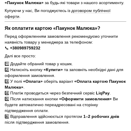
«Пакунок Малюка»
за будь-які товари з нашого асортименту.
Купуючи у нас, Ви погоджуєтесь із
договором публічної
оферти
.
Як оплатити картою «Пакунок Малюка»?
Перед оформленням замовлення рекомендуємо уточнити
наявність товару у менеджера за телефоном:
📞
+380989759232
Далі все просто:
1️⃣ Додайте обраний товар у кошик.
2️⃣ Натисніть кнопку
«Купити»
та заповніть необхідні дані для
оформлення замовлення.
3️⃣ У полі
«Оплата»
оберіть варіант
«Оплата картою Пакунок
Малюка»
.
4️⃣ Платіж проводиться через безпечний сервіс
LiqPay
.
5️⃣ Після натискання кнопки
«Оформити замовлення»
Ви
будете автоматично переадресовані на сторінку
підтвердження оплати.
6️⃣ Відправлення здійснюється протягом
1–2 робочих днів
після підтвердження замовлення.