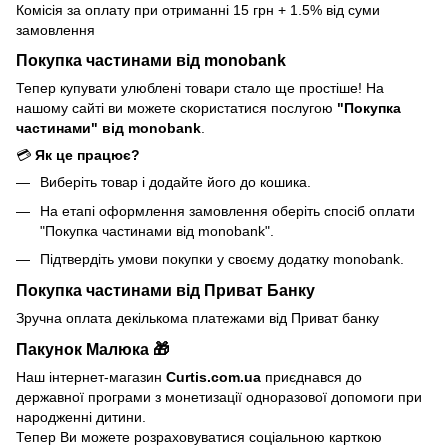
Комісія за оплату при отриманні 15 грн + 1.5% від суми
замовлення
Покупка частинами від monobank
Тепер купувати улюблені товари стало ще простіше! На
нашому сайті ви можете скористатися послугою
"Покупка
частинами" від monobank
.
💳
Як це працює?
Виберіть товар і додайте його до кошика.
На етапі оформлення замовлення оберіть спосіб оплати
"Покупка частинами від monobank".
Підтвердіть умови покупки у своєму додатку monobank.
Покупка частинами від Приват Банку
Зручна оплата декількома платежами від Приват банку
Пакунок Малюка 🎁
Наш інтернет-магазин
Curtis.com.ua
приєднався до
державної програми з монетизації одноразової допомоги при
народженні дитини.
Тепер Ви можете розраховуватися соціальною карткою