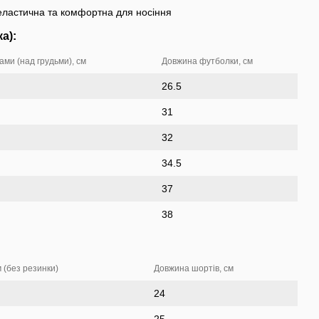
еластична та комфортна для носіння
а):
ми (над грудьми), см
Довжина футболки, см
26.5
31
32
34.5
37
38
м (без резинки)
Довжина шортів, см
24
25