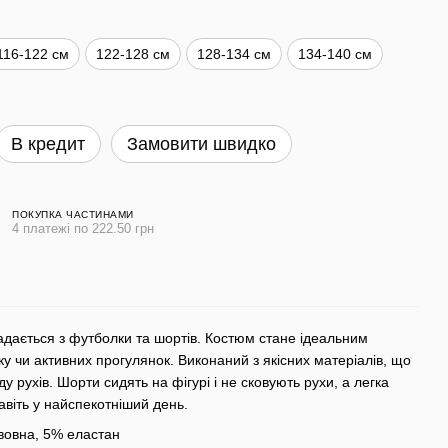
116-122 см
122-128 см
128-134 см
134-140 см
В кредит
Замовити швидко
ПОКУПКА ЧАСТИНАМИ
4 платежі по 222.50 грн
ладається з футболки та шортів. Костюм стане ідеальним
ку чи активних прогулянок. Виконаний з якісних матеріалів, що
 рухів. Шорти сидять на фігурі і не сковують рухи, а легка
авіть у найспекотніший день.
овна, 5% еластан