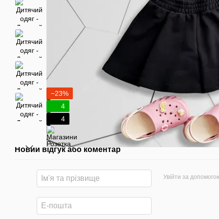
−23%
4
4
Новий відгук або коментар
Увійти за допомого