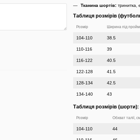
Тканина шортів:
тринитка, 
Таблиця розмірів (футболк
Розмір
Ширина під пройма
104-110
38.5
110-116
39
116-122
40.5
122-128
41.5
128-134
42.5
134-140
43
Таблиця розмірів (шорти):
Розмір
Обхват талії, с
104-110
44
110-116
46