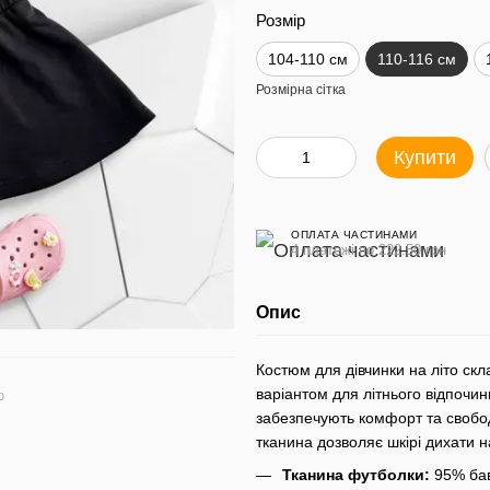
Розмір
104-110 см
110-116 см
Розмірна сітка
Купити
ОПЛАТА ЧАСТИНАМИ
4 платежі по 222.50 грн
Опис
Костюм для дівчинки на літо ск
варіантом для літнього відпочин
ю
забезпечують комфорт та свободу
тканина дозволяє шкірі дихати н
Тканина футболки:
95% бав