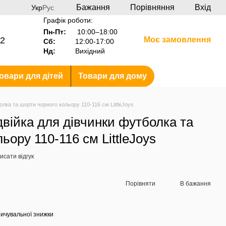
Бажання
Порівняння
Вхід
Укр
Рус
Графік роботи:
Пн-Пт:
10:00–18:00
2
Моє замовлення
Сб:
12:00-17:00
Нд:
Вихідний
овари для дітей
Товари для дому
лка та шорти чорного кольору 110-116 см LittleJoys
війка для дівчинки футболка та
ьору 110-116 см LittleJoys
исати відгук
Порівняти
В бажання
ичувальної знижки