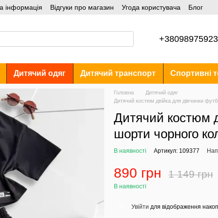
а інформація
Відгуки про магазин
Угода користувача
Блог
+38098975923
Дитячий одяг
Дитячий транспорт
Спортивні т
Головна
Дитячий одяг
Дитячий костюм двійка для дівчинки футбо
Дитячий костюм д
шорти чорного кол
В наявності
Артикул: 109377
Нап
890 грн
1 149 грн
В наявності
Увійти
для відображення накоп
%