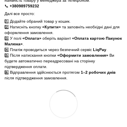
наявність товару у менеджера за телефоном:
📞
+380989759232
Далі все просто:
1️⃣ Додайте обраний товар у кошик.
2️⃣ Натисніть кнопку
«Купити»
та заповніть необхідні дані для
оформлення замовлення.
3️⃣ У полі
«Оплата»
оберіть варіант
«Оплата картою Пакунок
Малюка»
.
4️⃣ Платіж проводиться через безпечний сервіс
LiqPay
.
5️⃣ Після натискання кнопки
«Оформити замовлення»
Ви
будете автоматично переадресовані на сторінку
підтвердження оплати.
6️⃣ Відправлення здійснюється протягом
1–2 робочих днів
після підтвердження замовлення.