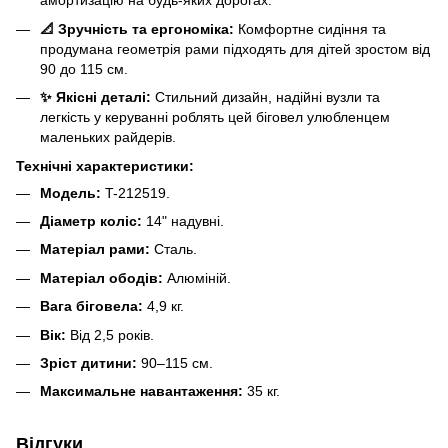
амортизацію на будь-яких дорогах.
📐 Зручність та ергономіка:
Комфортне сидіння та
продумана геометрія рами підходять для дітей зростом від
90 до 115 см.
✨ Якісні деталі:
Стильний дизайн, надійні вузли та
легкість у керуванні роблять цей біговел улюбленцем
маленьких райдерів.
Технічні характеристики:
Модель:
T-212519.
Діаметр коліс:
14" надувні.
Матеріал рами:
Сталь.
Матеріал ободів:
Алюміній.
Вага біговела:
4,9 кг.
Вік:
Від 2,5 років.
Зріст дитини:
90–115 см.
Максимальне навантаження:
35 кг.
Відгуки