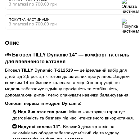
3 платежі по 700.00 грн
ПОКУПКА ЧАСТИНАМИ
3 платежі по 700.00 грн
Опис
🚲 Біговел TILLY Dynamic 14" — комфорт та стиль
для впевненого катання
Біговел
TILLY Dynamic T-212519
— це ідеальний вибір для
дітей від 2,5 років, які готові до активних прогулянок. Завдяки
великим 14-дюймовим колесам та міцній конструкції, ця
модель забезпечує відмінну прохідність та стабільність,
допомагаючи дитині легко опанувати навички балансування.
Основні переваги моделі Dynamic:
💪 Надійна сталева рама:
Міцна конструкція гарантує
довговічність та безпеку під час інтенсивного використання.
🛞 Надувні колеса 14":
Великий діаметр коліс на
алюмінієвих ободах забезпечує м'який хід та чудову