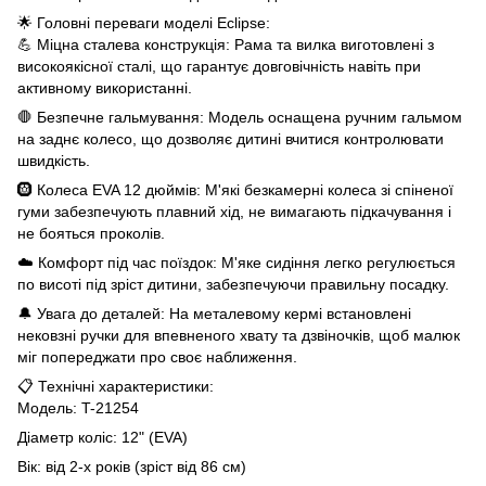
🌟 Головні переваги моделі Eclipse:
💪 Міцна сталева конструкція: Рама та вилка виготовлені з
високоякісної сталі, що гарантує довговічність навіть при
активному використанні.
🛑 Безпечне гальмування: Модель оснащена ручним гальмом
на заднє колесо, що дозволяє дитині вчитися контролювати
швидкість.
🛞 Колеса EVA 12 дюймів: М'які безкамерні колеса зі спіненої
гуми забезпечують плавний хід, не вимагають підкачування і
не бояться проколів.
☁️ Комфорт під час поїздок: М'яке сидіння легко регулюється
по висоті під зріст дитини, забезпечуючи правильну посадку.
🔔 Увага до деталей: На металевому кермі встановлені
нековзні ручки для впевненого хвату та дзвіночків, щоб малюк
міг попереджати про своє наближення.
📋 Технічні характеристики:
Модель: T-21254
Діаметр коліс: 12" (EVA)
Вік: від 2-х років (зріст від 86 см)