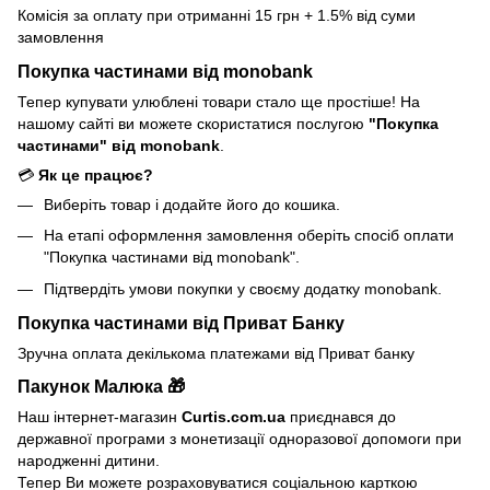
Комісія за оплату при отриманні 15 грн + 1.5% від суми
замовлення
Покупка частинами від monobank
Тепер купувати улюблені товари стало ще простіше! На
нашому сайті ви можете скористатися послугою
"Покупка
частинами" від monobank
.
💳
Як це працює?
Виберіть товар і додайте його до кошика.
На етапі оформлення замовлення оберіть спосіб оплати
"Покупка частинами від monobank".
Підтвердіть умови покупки у своєму додатку monobank.
Покупка частинами від Приват Банку
Зручна оплата декількома платежами від Приват банку
Пакунок Малюка 🎁
Наш інтернет-магазин
Curtis.com.ua
приєднався до
державної програми з монетизації одноразової допомоги при
народженні дитини.
Тепер Ви можете розраховуватися соціальною карткою