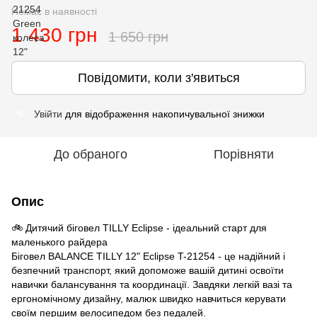
Немає в наявності
1 430 грн
1 650 грн
Повідомити, коли з'явиться
Увійти
для відображення накопичувальної знижки
%
До обраного
Порівняти
Опис
🚲 Дитячий біговел TILLY Eclipse - ідеальний старт для
маленького райдера
Біговел BALANCE TILLY 12" Eclipse T-21254 - це надійний і
безпечний транспорт, який допоможе вашій дитині освоїти
навички балансування та координації. Завдяки легкій вазі та
ергономічному дизайну, малюк швидко навчиться керувати
своїм першим велосипедом без педалей.