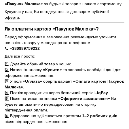
«Пакунок Малюка»
за будь-які товари з нашого асортименту.
Купуючи у нас, Ви погоджуєтесь із
договором публічної
оферти
.
Як оплатити картою «Пакунок Малюка»?
Перед оформленням замовлення рекомендуємо уточнити
наявність товару у менеджера за телефоном:
📞
+380989759232
Далі все просто:
1️⃣ Додайте обраний товар у кошик.
2️⃣ Натисніть кнопку
«Купити»
та заповніть необхідні дані для
оформлення замовлення.
3️⃣ У полі
«Оплата»
оберіть варіант
«Оплата картою Пакунок
Малюка»
.
4️⃣ Платіж проводиться через безпечний сервіс
LiqPay
.
5️⃣ Після натискання кнопки
«Оформити замовлення»
Ви
будете автоматично переадресовані на сторінку
підтвердження оплати.
6️⃣ Відправлення здійснюється протягом
1–2 робочих днів
після підтвердження замовлення.