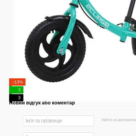
−13%
3
3
Новий відгук або коментар
Увійти за допомого