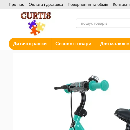
Про нас
Оплата і доставка
Повернення та обмін
Контактн
Перейти до основного контенту
Акції
Дитячі іграшки
Сезонні товари
Для малюків