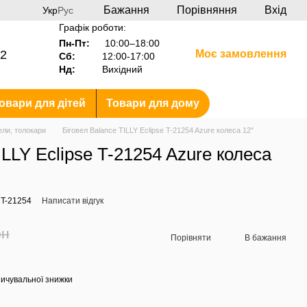
Бажання
Порівняння
Вхід
Укр
Рус
Графік роботи:
Пн-Пт:
10:00–18:00
2
Моє замовлення
Сб:
12:00-17:00
Нд:
Вихідний
овари для дітей
Товари для дому
ели, толокари
Біговел Balance TILLY Eclipse T-21254 Azure колеса 12"
ILLY Eclipse T-21254 Azure колеса
 T-21254
Написати відгук
рн
Порівняти
В бажання
ичувальної знижки