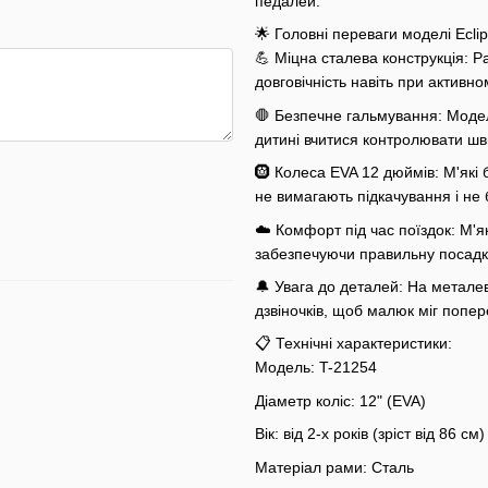
педалей.
🌟 Головні переваги моделі Eclip
💪 Міцна сталева конструкція: Ра
довговічність навіть при активно
🛑 Безпечне гальмування: Моде
дитині вчитися контролювати шви
🛞 Колеса EVA 12 дюймів: М'які 
не вимагають підкачування і не 
☁️ Комфорт під час поїздок: М'як
забезпечуючи правильну посадк
🔔 Увага до деталей: На металев
дзвіночків, щоб малюк міг попе
📋 Технічні характеристики:
Модель: T-21254
Діаметр коліс: 12" (EVA)
Вік: від 2-х років (зріст від 86 см)
Матеріал рами: Сталь