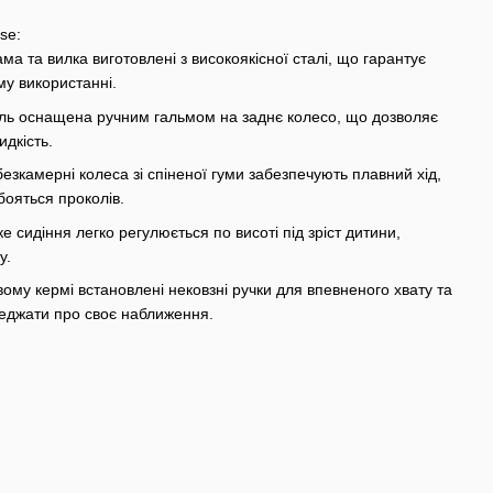
se:
ма та вилка виготовлені з високоякісної сталі, що гарантує
му використанні.
ль оснащена ручним гальмом на заднє колесо, що дозволяє
дкість.
безкамерні колеса зі спіненої гуми забезпечують плавний хід,
бояться проколів.
е сидіння легко регулюється по висоті під зріст дитини,
у.
ому кермі встановлені нековзні ручки для впевненого хвату та
реджати про своє наближення.