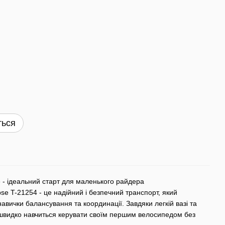
ться
e - ідеальний старт для маленького райдера
se T-21254 - це надійний і безпечний транспорт, який
авички балансування та координації. Завдяки легкій вазі та
швидко навчиться керувати своїм першим велосипедом без