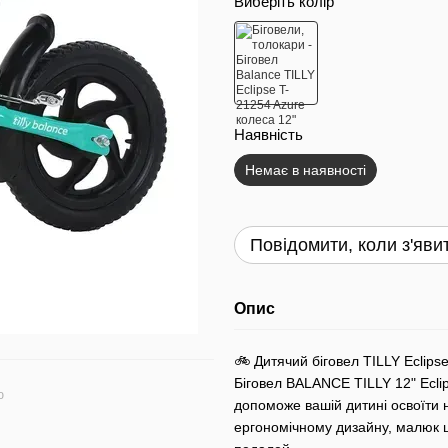
Виберіть колір
Наявність
Немає в наявності
Повідомити, коли з'яви
Опис
🚲 Дитячий біговел TILLY Eclips
Біговел BALANCE TILLY 12" Eclip
ю
допоможе вашій дитині освоїти н
ергономічному дизайну, малюк 