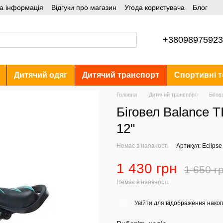
а інформація
Відгуки про магазин
Угода користувача
Блог
+38098975923
Дитячий одяг
Дитячий транспорт
Спортивні т
Головна
Дитячий транспорт
Бігов
Біговел Balance T
12"
Немає в наявності
Артикул: Eclipse
1 430 грн
1 650 г
Немає в наявності
Увійти
для відображення накоп
%