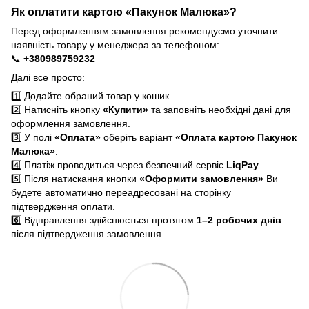
Як оплатити картою «Пакунок Малюка»?
Перед оформленням замовлення рекомендуємо уточнити
наявність товару у менеджера за телефоном:
📞
+380989759232
Далі все просто:
1️⃣ Додайте обраний товар у кошик.
2️⃣ Натисніть кнопку
«Купити»
та заповніть необхідні дані для
оформлення замовлення.
3️⃣ У полі
«Оплата»
оберіть варіант
«Оплата картою Пакунок
Малюка»
.
4️⃣ Платіж проводиться через безпечний сервіс
LiqPay
.
5️⃣ Після натискання кнопки
«Оформити замовлення»
Ви
будете автоматично переадресовані на сторінку
підтвердження оплати.
6️⃣ Відправлення здійснюється протягом
1–2 робочих днів
після підтвердження замовлення.