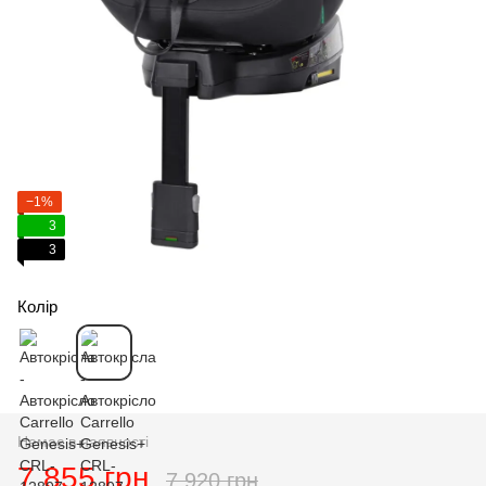
−1%
3
3
Колір
Немає в наявності
7 855 грн
7 920 грн