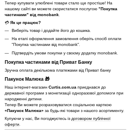
Тепер купувати улюблені товари стало ще простіше! На
нашому сайті ви можете скористатися послугою
"Покупка
частинами" від monobank
.
💳
Як це працює?
Виберіть товар і додайте його до кошика.
На етапі оформлення замовлення оберіть спосіб оплати
"Покупка частинами від monobank".
Підтвердіть умови покупки у своєму додатку monobank.
Покупка частинами від Приват Банку
Зручна оплата декількома платежами від Приват банку
Пакунок Малюка 🎁
Наш інтернет-магазин
Curtis.com.ua
приєднався до
державної програми з монетизації одноразової допомоги при
народженні дитини.
Тепер Ви можете розраховуватися соціальною карткою
«Пакунок Малюка»
за будь-які товари з нашого асортименту.
Купуючи у нас, Ви погоджуєтесь із
договором публічної
оферти
.