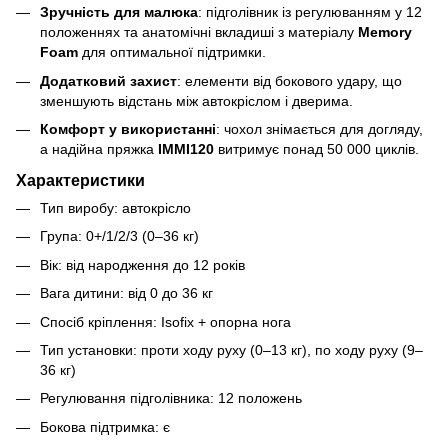
Зручність для малюка
: підголівник із регулюванням у 12
положеннях та анатомічні вкладиші з матеріалу
Memory
Foam
для оптимальної підтримки.
Додатковий захист
: елементи від бокового удару, що
зменшують відстань між автокріслом і дверима.
Комфорт у використанні
: чохол знімається для догляду,
а надійна пряжка
IMMI120
витримує понад 50 000 циклів.
Характеристики
Тип виробу: автокрісло
Група: 0+/1/2/3 (0–36 кг)
Вік: від народження до 12 років
Вага дитини: від 0 до 36 кг
Спосіб кріплення: Isofix + опорна нога
Тип установки: проти ходу руху (0–13 кг), по ходу руху (9–
36 кг)
Регулювання підголівника: 12 положень
Бокова підтримка: є