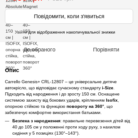
Повідомити, коли з'явиться
Увійти
для відображення накопичувальної знижки
%
До обраного
Порівняти
Опис
Carrello Genesis+ CRL-12807 – це універсальне дитяче
автокрісло, що відповідає сучасному стандарту
i-Size
.
Підходить від народження і до зросту 150 см. Оснащене
системою захисту від бокових ударів, кріпленням
Isofix
,
опорною стійкою та функцією
повороту на 360°
, що
забезпечує комфортне використання батьками.
Безпека з народження
: правильне перевезення дітей від
40 до 105 см у положенні проти ходу руху, з нахилом
сидіння у 5 позиціях (130°–143°).