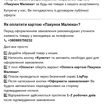
«Пакунок Малюка»
за будь-які товари з нашого асортименту.
Купуючи у нас, Ви погоджуєтесь із
договором публічної
оферти
.
Як оплатити картою «Пакунок Малюка»?
Перед оформленням замовлення рекомендуємо уточнити
наявність товару у менеджера за телефоном:
📞
+380989759232
Далі все просто:
1️⃣ Додайте обраний товар у кошик.
2️⃣ Натисніть кнопку
«Купити»
та заповніть необхідні дані для
оформлення замовлення.
3️⃣ У полі
«Оплата»
оберіть варіант
«Оплата картою Пакунок
Малюка»
.
4️⃣ Платіж проводиться через безпечний сервіс
LiqPay
.
5️⃣ Після натискання кнопки
«Оформити замовлення»
Ви
будете автоматично переадресовані на сторінку
підтвердження оплати.
6️⃣ Відправлення здійснюється протягом
1–2 робочих днів
після підтвердження замовлення.