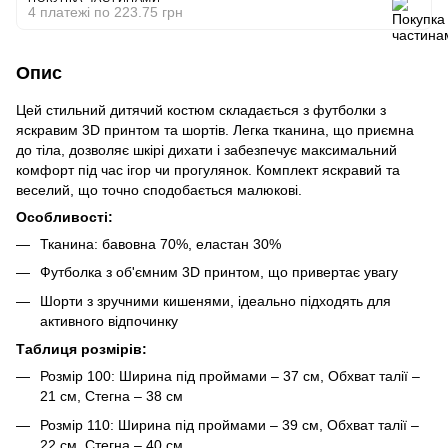
4 платежі по 223.75 грн
Опис
Цей стильний дитячий костюм складається з футболки з
яскравим 3D принтом та шортів. Легка тканина, що приємна
до тіла, дозволяє шкірі дихати і забезпечує максимальний
комфорт під час ігор чи прогулянок. Комплект яскравий та
веселий, що точно сподобається малюкові.
Особливості:
Тканина: бавовна 70%, еластан 30%
Футболка з об'ємним 3D принтом, що привертає увагу
Шорти з зручними кишенями, ідеально підходять для
активного відпочинку
Таблиця розмірів:
Розмір 100: Ширина під проймами – 37 см, Обхват талії –
21 см, Стегна – 38 см
Розмір 110: Ширина під проймами – 39 см, Обхват талії –
22 см, Стегна – 40 см