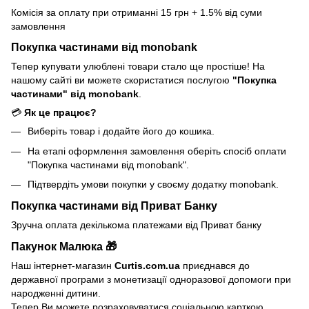
Комісія за оплату при отриманні 15 грн + 1.5% від суми
замовлення
Покупка частинами від monobank
Тепер купувати улюблені товари стало ще простіше! На
нашому сайті ви можете скористатися послугою
"Покупка
частинами" від monobank
.
💳
Як це працює?
Виберіть товар і додайте його до кошика.
На етапі оформлення замовлення оберіть спосіб оплати
"Покупка частинами від monobank".
Підтвердіть умови покупки у своєму додатку monobank.
Покупка частинами від Приват Банку
Зручна оплата декількома платежами від Приват банку
Пакунок Малюка 🎁
Наш інтернет-магазин
Curtis.com.ua
приєднався до
державної програми з монетизації одноразової допомоги при
народженні дитини.
Тепер Ви можете розраховуватися соціальною карткою